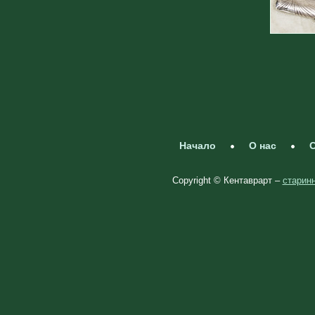
Начало
О нас
С
Copyright © Кентаврарт –
старинн