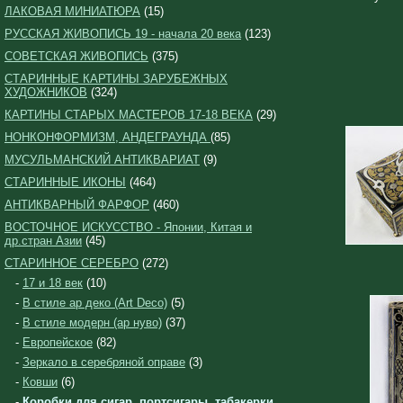
ЛАКОВАЯ МИНИАТЮРА
(15)
РУССКАЯ ЖИВОПИСЬ 19 - начала 20 века
(123)
СОВЕТСКАЯ ЖИВОПИСЬ
(375)
СТАРИННЫЕ КАРТИНЫ ЗАРУБЕЖНЫХ
ХУДОЖНИКОВ
(324)
КАРТИНЫ СТАРЫХ МАСТЕРОВ 17-18 ВЕКА
(29)
НОНКОНФОРМИЗМ, АНДЕГРАУНДА
(85)
МУСУЛЬМАНСКИЙ АНТИКВАРИАТ
(9)
СТАРИННЫЕ ИКОНЫ
(464)
АНТИКВАРНЫЙ ФАРФОР
(460)
ВОСТОЧНОЕ ИСКУССТВО - Японии, Китая и
др.стран Азии
(45)
СТАРИННОЕ СЕРЕБРО
(272)
-
17 и 18 век
(10)
-
В стиле ар деко (Art Deco)
(5)
-
В стиле модерн (ар нуво)
(37)
-
Европейское
(82)
-
Зеркало в серебряной оправе
(3)
-
Ковши
(6)
-
Коробки для сигар, портсигары, табакерки,