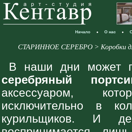
Начало
О нас
С
СТАРИННОЕ СЕРЕБРО > Коробки для 
В наши дни может п
серебряный портси
аксессуаром, ко
исключительно в кол
курильщиков. И де
воспринимается лиш