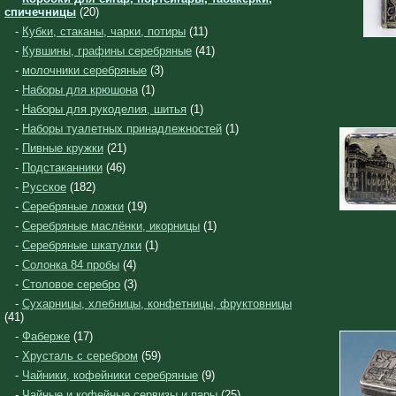
спичечницы
(20)
-
Кубки, стаканы, чарки, потиры
(11)
-
Кувшины, графины серебряные
(41)
-
молочники серебряные
(3)
-
Наборы для крюшона
(1)
-
Наборы для рукоделия, шитья
(1)
-
Наборы туалетных принадлежностей
(1)
-
Пивные кружки
(21)
-
Подстаканники
(46)
-
Русское
(182)
-
Серебряные ложки
(19)
-
Серебряные маслёнки, икорницы
(1)
-
Серебряные шкатулки
(1)
-
Солонка 84 пробы
(4)
-
Столовое серебро
(3)
-
Сухарницы, хлебницы, конфетницы, фруктовницы
(41)
-
Фаберже
(17)
-
Хрусталь с серебром
(59)
-
Чайники, кофейники серебряные
(9)
-
Чайные и кофейные сервизы и пары
(25)