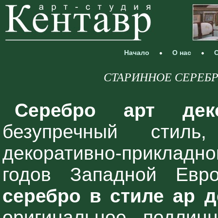
Начало
О нас
С
СТАРИННОЕ СЕРЕБРО >
Серебро арт д
безупречный стил
декоративно-прикладно
годов Западной Е
серебро в стиле ар 
оригинальное, подлинн