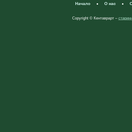
Начало
О нас
С
Copyright © Кентаврарт –
старинн