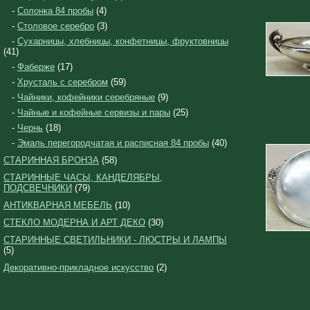
-
Солонка 84 пробы
(4)
-
Столовое серебро
(3)
-
Сухарницы, хлебницы, конфетницы, фруктовницы
(41)
-
Фаберже
(17)
-
Хрусталь с серебром
(59)
-
Чайники, кофейники серебряные
(9)
-
Чайные и кофейные сервизы и пары
(25)
-
Чернь
(18)
-
Эмаль перегородчатая и расписная 84 пробы
(40)
СТАРИННАЯ БРОНЗА
(58)
СТАРИННЫЕ ЧАСЫ, КАНДЕЛЯБРЫ,
ПОДСВЕЧНИКИ
(79)
АНТИКВАРНАЯ МЕБЕЛЬ
(10)
СТЕКЛО МОДЕРНА И АРТ ДЕКО
(30)
СТАРИННЫЕ СВЕТИЛЬНИКИ - ЛЮСТРЫ И ЛАМПЫ
(5)
Декоративно-прикладное искусство
(2)