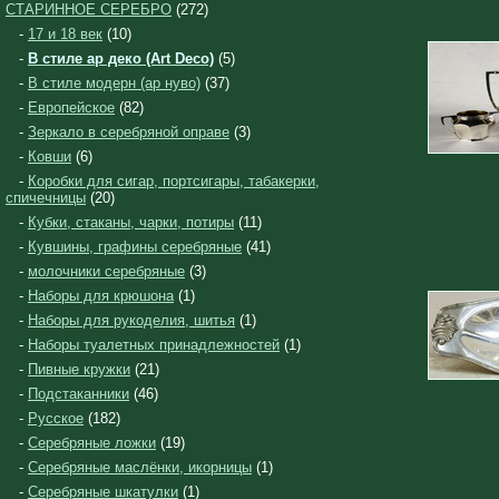
СТАРИННОЕ СЕРЕБРО
(272)
-
17 и 18 век
(10)
-
В стиле ар деко (Art Deco)
(5)
-
В стиле модерн (ар нуво)
(37)
-
Европейское
(82)
-
Зеркало в серебряной оправе
(3)
-
Ковши
(6)
-
Коробки для сигар, портсигары, табакерки,
спичечницы
(20)
-
Кубки, стаканы, чарки, потиры
(11)
-
Кувшины, графины серебряные
(41)
-
молочники серебряные
(3)
-
Наборы для крюшона
(1)
-
Наборы для рукоделия, шитья
(1)
-
Наборы туалетных принадлежностей
(1)
-
Пивные кружки
(21)
-
Подстаканники
(46)
-
Русское
(182)
-
Серебряные ложки
(19)
-
Серебряные маслёнки, икорницы
(1)
-
Серебряные шкатулки
(1)