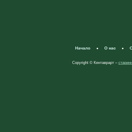
Начало
О нас
С
Copyright © Кентаврарт –
старинн