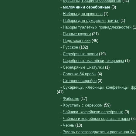
-
Кувшины, графины серебряные
(41)
-
молочники серебряные
(3)
-
Наборы для крюшона
(1)
-
Наборы для рукоделия, шитья
(1)
-
Наборы туалетных принадлежностей
(1
-
Пивные кружки
(21)
-
Подстаканники
(46)
-
Русское
(182)
-
Серебряные ложки
(19)
-
Серебряные маслёнки, икорницы
(1)
-
Серебряные шкатулки
(1)
-
Солонка 84 пробы
(4)
-
Столовое серебро
(3)
-
Сухарницы, хлебницы, конфетницы, ф
(41)
-
Фаберже
(17)
-
Хрусталь с серебром
(59)
-
Чайники, кофейники серебряные
(9)
-
Чайные и кофейные сервизы и пары
(25
-
Чернь
(18)
-
Эмаль перегородчатая и расписная 84