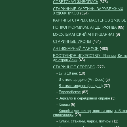
СОВЕТСКАЯ ЖИВОПИСЬ
(375)
СТАРИННЫЕ КАРТИНЫ ЗАРУБЕЖНЫХ
ХУДОЖНИКОВ
(324)
КАРТИНЫ СТАРЫХ МАСТЕРОВ 17-18 ВЕ
НОНКОНФОРМИЗМ, АНДЕГРАУНДА
(85)
МУСУЛЬМАНСКИЙ АНТИКВАРИАТ
(9)
СТАРИННЫЕ ИКОНЫ
(464)
АНТИКВАРНЫЙ ФАРФОР
(460)
ВОСТОЧНОЕ ИСКУССТВО - Японии, Китая
др.стран Азии
(45)
СТАРИННОЕ СЕРЕБРО
(272)
-
17 и 18 век
(10)
-
В стиле ар деко (Art Deco)
(5)
-
В стиле модерн (ар нуво)
(37)
-
Европейское
(82)
-
Зеркало в серебряной оправе
(3)
-
Ковши
(6)
-
Коробки для сигар, портсигары, табаке
спичечницы
(20)
-
Кубки, стаканы, чарки, потиры
(11)