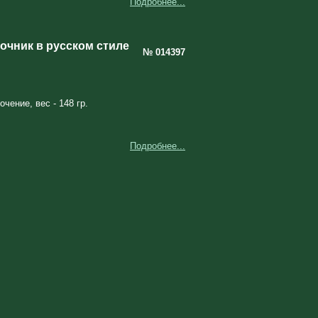
Подробнее...
чник в русском стиле
№ 014397
чение, вес - 148 гр.
Подробнее...