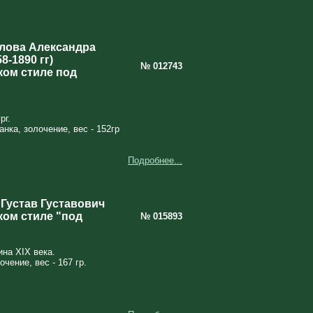
лова Александра
8-1890 гг)
№ 012743
ком стиле под
рг.
анка, золочение, вес - 152гр
Подробнее...
 Густав Густавович
ком стиле "под
№ 015893
на XIX века.
чение, вес - 167 гр.