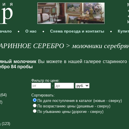
ачало
О нас
Схема проезда и контакты
Купи
АРИННОЕ СЕРЕБРО > молочники серебря
ряный молочник
Вы можете в нашей галерее старинного 
ебро 84 пробы
Фильтр по цене:
-
(64)
Сортировать:
По дате поступления в каталог (новые - сверху)
2)
По возрастанию цены (дешевые - сверху)
По убыванию цены (дорогие - сверху)
а
(123)