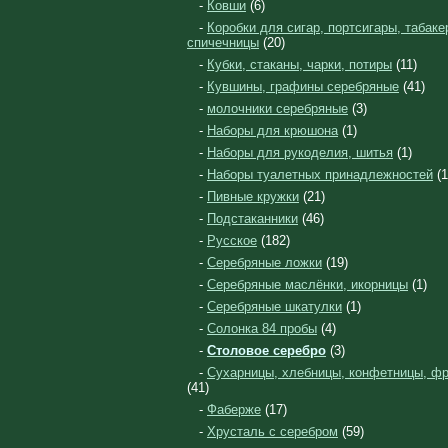
-
Ковши
(6)
-
Коробки для сигар, портсигары, табаке
спичечницы
(20)
-
Кубки, стаканы, чарки, потиры
(11)
-
Кувшины, графины серебряные
(41)
-
молочники серебряные
(3)
-
Наборы для крюшона
(1)
-
Наборы для рукоделия, шитья
(1)
-
Наборы туалетных принадлежностей
(1
-
Пивные кружки
(21)
-
Подстаканники
(46)
-
Русское
(182)
-
Серебряные ложки
(19)
-
Серебряные маслёнки, икорницы
(1)
-
Серебряные шкатулки
(1)
-
Солонка 84 пробы
(4)
-
Столовое серебро
(3)
-
Сухарницы, хлебницы, конфетницы, ф
(41)
-
Фаберже
(17)
-
Хрусталь с серебром
(59)