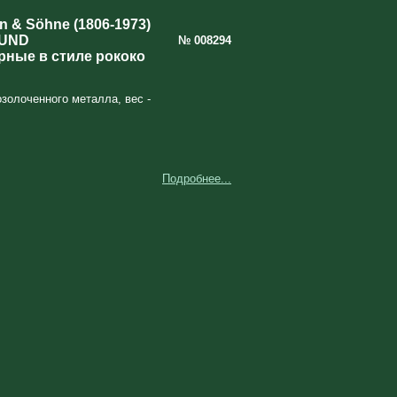
 & Söhne (1806-1973)
LUND
№ 008294
ные в стиле рококо
озолоченного металла, вес -
Подробнее...