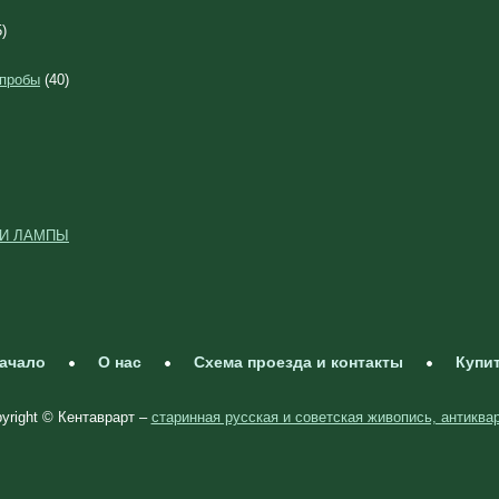
)
 пробы
(40)
 И ЛАМПЫ
ачало
О нас
Схема проезда и контакты
Купи
yright © Кентаврарт –
старинная русская и советская живопись, антиква