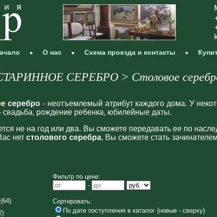
ачало
О нас
Схема проезда и контакты
Купи
СТАРИННОЕ СЕРЕБРО > Столовое серебр
е серебро
- неотъемлемый атрибут каждого дома. У некот
- свадьба, рождение ребенка, юбилейные даты.
тся не на год или два. Вы сможете передавать ее по насл
Вас нет
столового серебра
, Вы сможете стать зачинателем
Фильтр по цене:
-
(64)
Сортировать:
По дате поступления в каталог (новые - сверху)
2)