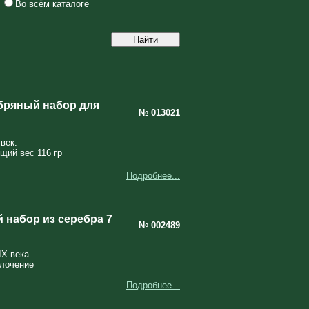
Во всём каталоге
бряный набор для
№ 013021
век.
щий вес 116 гр
Подробнее...
 набор из серебра 7
№ 002489
X века.
олочение
Подробнее...