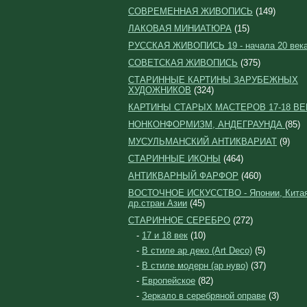
СОВРЕМЕННАЯ ЖИВОПИСЬ
(149)
ЛАКОВАЯ МИНИАТЮРА
(15)
РУССКАЯ ЖИВОПИСЬ 19 - начала 20 век
СОВЕТСКАЯ ЖИВОПИСЬ
(375)
СТАРИННЫЕ КАРТИНЫ ЗАРУБЕЖНЫХ
ХУДОЖНИКОВ
(324)
КАРТИНЫ СТАРЫХ МАСТЕРОВ 17-18 ВЕ
НОНКОНФОРМИЗМ, АНДЕГРАУНДА
(85)
МУСУЛЬМАНСКИЙ АНТИКВАРИАТ
(9)
СТАРИННЫЕ ИКОНЫ
(464)
АНТИКВАРНЫЙ ФАРФОР
(460)
ВОСТОЧНОЕ ИСКУССТВО - Японии, Китая
др.стран Азии
(45)
СТАРИННОЕ СЕРЕБРО
(272)
-
17 и 18 век
(10)
-
В стиле ар деко (Art Deco)
(5)
-
В стиле модерн (ар нуво)
(37)
-
Европейское
(82)
-
Зеркало в серебряной оправе
(3)