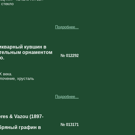
 стекло
Подробнее...
икварный кувшин в
ительным орнаментом
№ 012292
о.
X века.
олочение, хрусталь
Подробнее...
eres & Vazou (1897-
№ 013171
бряный графин в