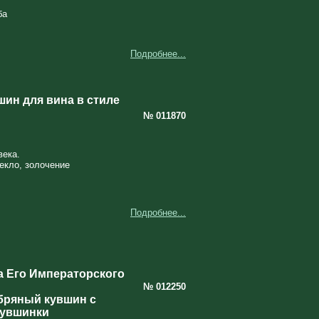
ба
Подробнее...
ин для вина в стиле
№ 011870
века.
екло, золочение
Подробнее...
 Его Императорского
№ 012250
бряный кувшин с
кувшинки