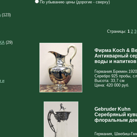
По убыванию цены (дорогие - сверху)
а
(123)
Страницы:
1
2
3
КА
(29)
Фирма Koch & Be
Антикварный се
воды и напитков 
Германия.Бремен.1920-
Серебро 925 пробы, сл
 и
Высота: 33,7 см
Цена: 420 000 руб.
Gebruder Kuhn
Серебряный кувш
флоральным де
Германия, Швебиш-Гмю