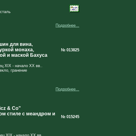
усталь
Подробнее...
ин для вина,
уркой монаха,
№ 013825
ой и маской Бахуса
ц XIX - начало XX вв..
екло, гранение
Подробнее...
cz & Co"
ом стиле с меандром и
№ 015245
ц XIX - начало XX вв..