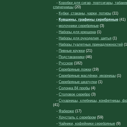
-
Коробки для сигар, портсигары, табаке
спичечницы
(20)
-
Кубки, стаканы, чарки, потиры
(11)
-
Кувшины, графины серебряные
(41)
-
молочники серебряные
(3)
-
Наборы для крюшона
(1)
-
Наборы для рукоделия, шитья
(1)
-
Наборы туалетных принадлежностей
(1
-
Пивные кружки
(21)
-
Подстаканники
(46)
-
Русское
(182)
-
Серебряные ложки
(19)
-
Серебряные маслёнки, икорницы
(1)
-
Серебряные шкатулки
(1)
-
Солонка 84 пробы
(4)
-
Столовое серебро
(3)
-
Сухарницы, хлебницы, конфетницы, ф
(41)
-
Фаберже
(17)
-
Хрусталь с серебром
(59)
-
Чайники, кофейники серебряные
(9)