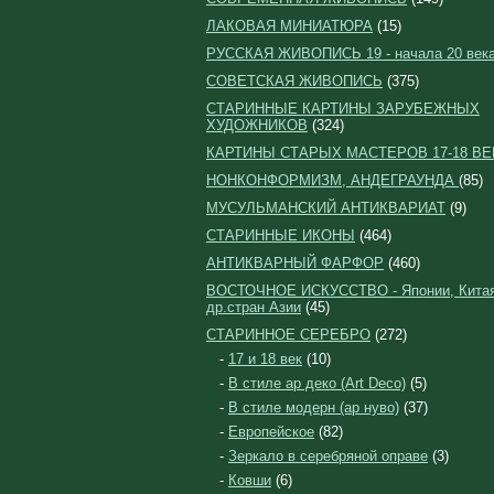
ЛАКОВАЯ МИНИАТЮРА
(15)
РУССКАЯ ЖИВОПИСЬ 19 - начала 20 век
СОВЕТСКАЯ ЖИВОПИСЬ
(375)
СТАРИННЫЕ КАРТИНЫ ЗАРУБЕЖНЫХ
ХУДОЖНИКОВ
(324)
КАРТИНЫ СТАРЫХ МАСТЕРОВ 17-18 ВЕ
НОНКОНФОРМИЗМ, АНДЕГРАУНДА
(85)
МУСУЛЬМАНСКИЙ АНТИКВАРИАТ
(9)
СТАРИННЫЕ ИКОНЫ
(464)
АНТИКВАРНЫЙ ФАРФОР
(460)
ВОСТОЧНОЕ ИСКУССТВО - Японии, Китая
др.стран Азии
(45)
СТАРИННОЕ СЕРЕБРО
(272)
-
17 и 18 век
(10)
-
В стиле ар деко (Art Deco)
(5)
-
В стиле модерн (ар нуво)
(37)
-
Европейское
(82)
-
Зеркало в серебряной оправе
(3)
-
Ковши
(6)