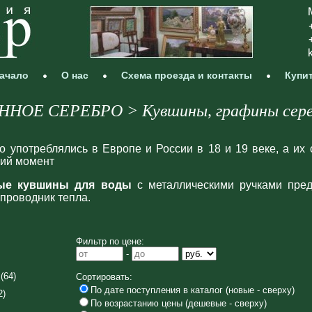
ачало
О нас
Схема проезда и контакты
Купи
НОЕ СЕРЕБРО > Кувшины, графины сер
 употреблялись в Европе и России в 18 и 19 веке, а их 
кий момент
ые кувшины для воды
с металлическими ручками пред
проводник тепла.
Фильтр по цене:
-
(64)
Сортировать:
По дате поступления в каталог (новые - сверху)
2)
По возрастанию цены (дешевые - сверху)