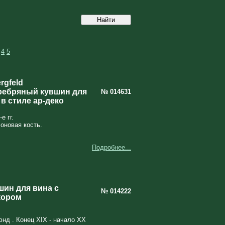
4
5
rgfeld
ребряный кувшин для
№ 014631
в стиле ар-деко
е гг.
оновая кость.
Подробнее...
ин для вина с
№ 014222
кором
нд . Конец XIX - начало XX