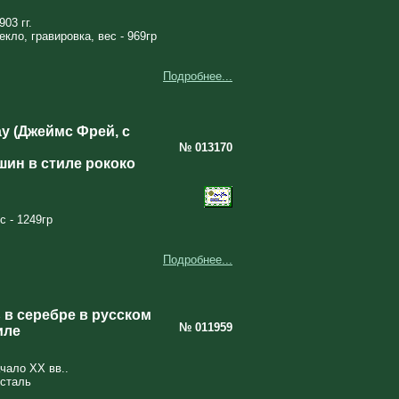
03 гг.
кло, гравировка, вес - 969гр
Подробнее...
y (Джеймс Фрей, с
№ 013170
ин в стиле рококо
с - 1249гр
Подробнее...
 в серебре в русском
№ 011959
иле
ачало XX вв..
усталь