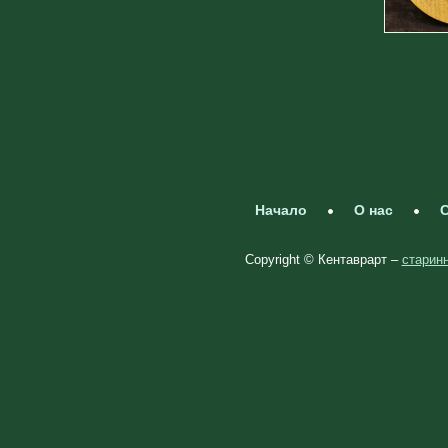
Начало
О нас
С
Copyright © Кентаврарт –
старинн