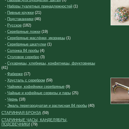
-
Наборы туалетных принадлежностей
(1)
-
Пивные кружки
(21)
-
Подстаканники
(46)
-
Русское
(182)
-
Серебряные ложки
(19)
-
Серебряные маслёнки, икорницы
(1)
-
Серебряные шкатулки
(1)
-
Солонка 84 пробы
(4)
-
Столовое серебро
(3)
-
Сухарницы, хлебницы, конфетницы, фруктовницы
(41)
-
Фаберже
(17)
-
Хрусталь с серебром
(59)
-
Чайники, кофейники серебряные
(9)
-
Чайные и кофейные сервизы и пары
(25)
-
Чернь
(18)
-
Эмаль перегородчатая и расписная 84 пробы
(40)
СТАРИННАЯ БРОНЗА
(59)
СТАРИННЫЕ ЧАСЫ, КАНДЕЛЯБРЫ,
ПОДСВЕЧНИКИ
(79)