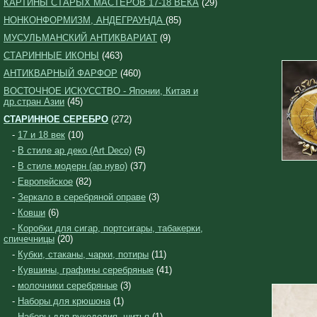
КАРТИНЫ СТАРЫХ МАСТЕРОВ 17-18 ВЕКА
(29)
НОНКОНФОРМИЗМ, АНДЕГРАУНДА
(85)
МУСУЛЬМАНСКИЙ АНТИКВАРИАТ
(9)
СТАРИННЫЕ ИКОНЫ
(463)
АНТИКВАРНЫЙ ФАРФОР
(460)
ВОСТОЧНОЕ ИСКУССТВО - Японии, Китая и
др.стран Азии
(45)
СТАРИННОЕ СЕРЕБРО
(272)
-
17 и 18 век
(10)
-
В стиле ар деко (Art Deco)
(5)
-
В стиле модерн (ар нуво)
(37)
-
Европейское
(82)
-
Зеркало в серебряной оправе
(3)
-
Ковши
(6)
-
Коробки для сигар, портсигары, табакерки,
спичечницы
(20)
-
Кубки, стаканы, чарки, потиры
(11)
-
Кувшины, графины серебряные
(41)
-
молочники серебряные
(3)
-
Наборы для крюшона
(1)
-
Наборы для рукоделия, шитья
(1)