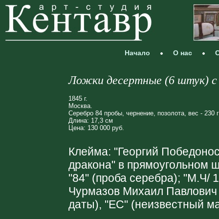
Начало
О нас
С
Ложки десертные (6 штук) с
1845 г.
Москва.
Серебро 84 пробы, чернение, позолота, вес - 230 г
Длина: 17,3 см
Цена: 130 000 руб.
Клейма: "Георгий Победоно
дракона" в прямоугольном щ
"84" (проба серебра); "М.Ч/
Чурмазов Михаил Павлович 
даты), "ЕС" (неизвестный м