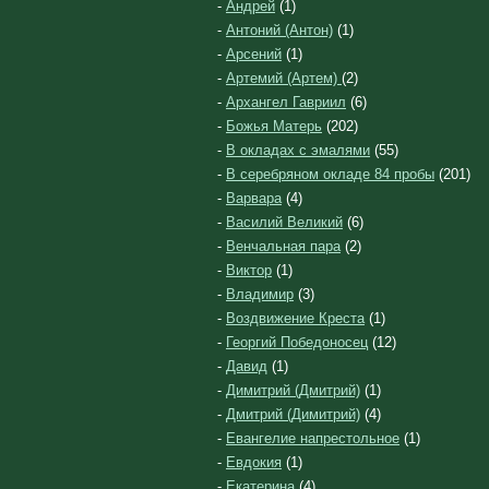
-
Андрей
(1)
-
Антоний (Антон)
(1)
-
Арсений
(1)
-
Артемий (Артем)
(2)
-
Архангел Гавриил
(6)
-
Божья Матерь
(202)
-
В окладах с эмалями
(55)
-
В серебряном окладе 84 пробы
(201)
-
Варвара
(4)
-
Василий Великий
(6)
-
Венчальная пара
(2)
-
Виктор
(1)
-
Владимир
(3)
-
Воздвижение Креста
(1)
-
Георгий Победоносец
(12)
-
Давид
(1)
-
Димитрий (Дмитрий)
(1)
-
Дмитрий (Димитрий)
(4)
-
Евангелие напрестольное
(1)
-
Евдокия
(1)
-
Екатерина
(4)