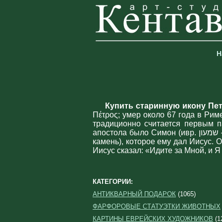
Н
Купить старинную икону Пе
Πέτρος; умер около 67 года в Рим
традиционно считается первым 
апостола было Симон (ивр. שמעון‎ — Шимон). Имя Пётр (Petrus, от греч. πέτρος — камень) возникло от прозвища Кифа (арам. —
камень), которое ему дал Иисус. 
Иисус сказал: «Идите за Мной, и 
КАТЕГОРИИ:
АНТИКВАРНЫЙ ПОДАРОК
(1065)
ФАРФОРОВЫЕ СТАТУЭТКИ ЖИВОТНЫХ
КАРТИНЫ ЕВРЕЙСКИХ ХУДОЖНИКОВ
(1