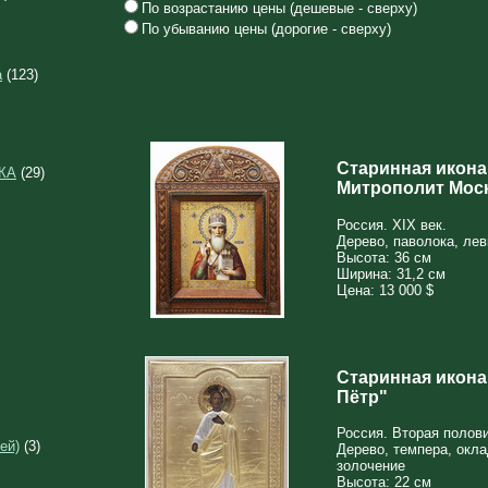
По возрастанию цены (дешевые - сверху)
По убыванию цены (дорогие - сверху)
а
(123)
Старинная икона
КА
(29)
Митрополит Мос
Россия. XIX век.
Дерево, паволока, лев
Высота: 36 см
Ширина: 31,2 см
Цена: 13 000 $
Старинная икона
Пётр"
Россия. Вторая полови
ей)
(3)
Дерево, темпера, окла
золочение
Высота: 22 см