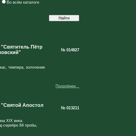
Во всём каталоге
 "Святитель Пётр
№ 014827
ковский"
кас, темпера, золочение
Подробнее...
 "Святой Апостол
№ 013211
на XIX века.
д-серебро 84 пробы,