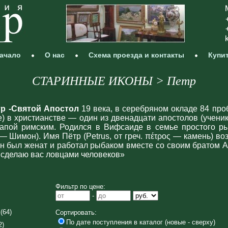
ачало
О нас
Схема проезда и контакты
Купи
СТАРИННЫЕ ИКОНЫ > Петр
тр -Святой Апостол
19 века, в серебряном окладе 84 проб
е) в христианстве — один из двенадцати апостолов (учени
папой римским. Родился в Вифсаиде в семье простого р
Он был женат и работал рыбаком вместе со своим братом 
Я сделаю вас ловцами человеков»
Фильтр по цене:
-
(64)
Сортировать:
По дате поступления в каталог (новые - сверху)
2)