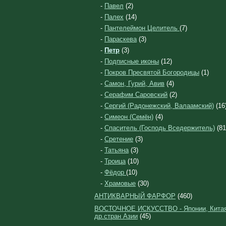
-
Павел
(2)
-
Палех
(14)
-
Пантелеймон Целитель
(7)
-
Параскева
(3)
-
Петр
(3)
-
Подписные иконы
(12)
-
Покров Пресвятой Богородицы
(1)
-
Самон, Гурий, Авив
(4)
-
Серафим Саровский
(2)
-
Сергий (Радонежский, Валаамский)
(16
-
Симеон (Семён)
(4)
-
Спаситель (Господь Вседержитель)
(81
-
Сретение
(3)
-
Татьяна
(3)
-
Троица
(10)
-
Фёдор
(10)
-
Храмовые
(30)
АНТИКВАРНЫЙ ФАРФОР
(460)
ВОСТОЧНОЕ ИСКУССТВО - Японии, Китая
др.стран Азии
(45)