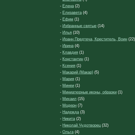
-
Елена
(2)
-
Елизавета
(4)
-
Ефим
(1)
-
Избранные святые
(14)
-
Илья
(10)
-
Иоанн Предтеча, Креститель, Воин
(22)
-
Ирина
(4)
-
Клавдия
(1)
-
Константин
(1)
-
Ксения
(1)
-
Макарий (Макар)
(5)
-
Мария
(1)
-
Минеи
(1)
-
Миниатюрные иконы, образки
(1)
-
Михаил
(15)
-
Модерн
(7)
-
Надежда
(3)
-
Никита
(2)
-
Николай Чудотворец
(32)
-
Ольга
(4)