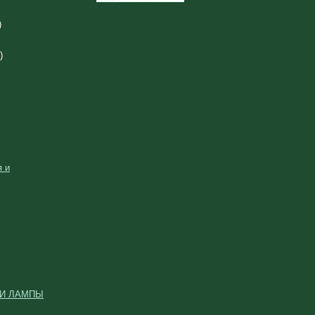
)
)
 и
 И ЛАМПЫ