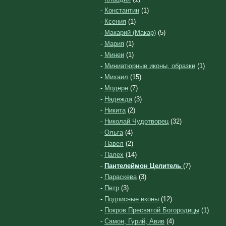
-
Константин
(1)
-
Ксения
(1)
-
Макарий (Макар)
(5)
-
Мария
(1)
-
Минеи
(1)
-
Миниатюрные иконы, образки
(1)
-
Михаил
(15)
-
Модерн
(7)
-
Надежда
(3)
-
Никита
(2)
-
Николай Чудотворец
(32)
-
Ольга
(4)
-
Павел
(2)
-
Палех
(14)
-
Пантелеймон Целитель
(7)
-
Параскева
(3)
-
Петр
(3)
-
Подписные иконы
(12)
-
Покров Пресвятой Богородицы
(1)
-
Самон, Гурий, Авив
(4)