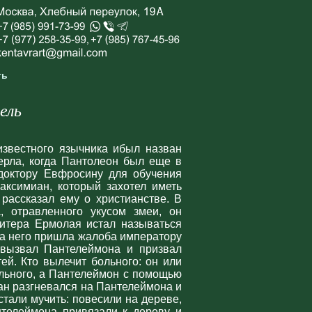
ть
ель
известного язычника ибыл назван
ерла, когда Пантолеон был еще в
 доктору Евфросину для обучения
аксимиан, который захотел иметь
ассказал ему о христианстве. В
, отравленного укусом змеи, он
итера Ермолая истал называться
на него пришла жалоба императору
 вызвал Пантелеймона и призвал
тей. Кто вылечит больного: он или
льного, а Пантелеймон с помощью
ан разгневался на Пантелеймона и
стали мучить: повесили на дереве,
нтелеймона привязали к дереву и