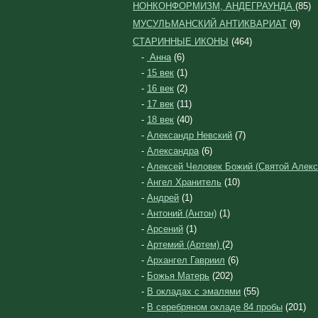
НОНКОНФОРМИЗМ, АНДЕГРАУНДА
(85)
МУСУЛЬМАНСКИЙ АНТИКВАРИАТ
(9)
СТАРИННЫЕ ИКОНЫ
(464)
-
Анна
(6)
-
15 век
(1)
-
16 век
(2)
-
17 век
(11)
-
18 век
(40)
-
Александр Невский
(7)
-
Александра
(6)
-
Алексей Человек Божий (Святой Алекс
-
Ангел Хранитель
(10)
-
Андрей
(1)
-
Антоний (Антон)
(1)
-
Арсений
(1)
-
Артемий (Артем)
(2)
-
Архангел Гавриил
(6)
-
Божья Матерь
(202)
-
В окладах с эмалями
(55)
-
В серебряном окладе 84 пробы
(201)