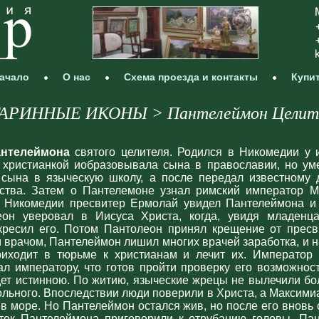
ачало
О нас
Схема проезда и контакты
Купи
АРИННЫЕ ИКОНЫ > Пантелеймон Целит
антелеймона
святого целителя. Родился в Никомедии у 
христианкой иобразовывала сына в православии, но ум
 сына в языческую школу, а после передал известному
ства. Затем о Пантелемоне узнал римский император М
 Никомедии пресвитер Ермолай увидел Пантелеймона и р
еон уверовал в Иисуса Христа, когда, увидя младенца
кресил его. Потом Пантолеон принял крещение от пресв
врачом, Пантелеймон лишил многих врачей заработка, и 
риходит в тюрьме к христианам и лечит их. Император
ал императору, что готов пройти проверку его возможнос
дет истинною. По житию, языческие жрецы не вылечили бо
льного. Впоследствии люди поверили в Христа, а Максими
ь в море. Но Пантелеймон остался жив, но после его вновь 
ток Пантелеймона приговорили к отрубанию головы. Па