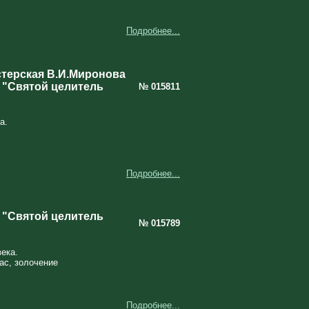
Подробнее...
терская В.И.Миронова
 "Святой целитель
№ 015811
а.
Подробнее...
 "Святой целитель
№ 015789
ека.
ас, золочение
Подробнее...