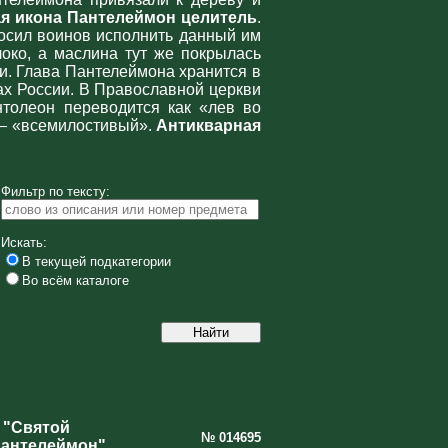
я икона Пантелеймон целитель
.
осил воинов исполнить данный им
локо, а маслина тут же покрылась
и. Глава Пантелеймона хранится в
х России. В Православной церкви
нтолеон переводится как «лев во
н — «всемилостивый».
Антикварная
Фильтр по тексту:
Искать:
В текущей подкатегории
Во всём каталоге
 "Святой
№ 014695
Пантелеймон"