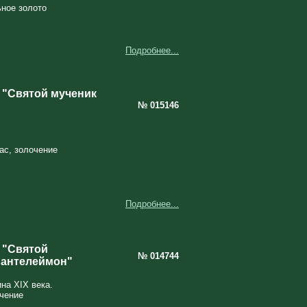
ьное золото
Подробнее...
 "Святой мученик
№ 015146
ас, золочение
Подробнее...
 "Святой
№ 014744
Пантелеймон"
на XIX века.
очение