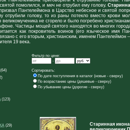
 святой помолился, и меч не отрубил ему голову.
Старинна
 призвал Пантелеймона в Царство небесное и святой попр
му отрубили голову, то из раны потекло вместо крови мо
о великомученика не сгорело и было погребено христианам
фоне. Частицы мощей святого находятся во многих города
итается как покровитель воинов (его языческое имя Па
о связано с его вторым, христианским, именем Пантелеймо
ителя 19 века.
Фильтр по цене:
-
(64)
Сортировать:
По дате поступления в каталог (новые - сверху)
2)
По возрастанию цены (дешевые - сверху)
По убыванию цены (дорогие - сверху)
а
(123)
Старинная икона
КА
(29)
великомученик 