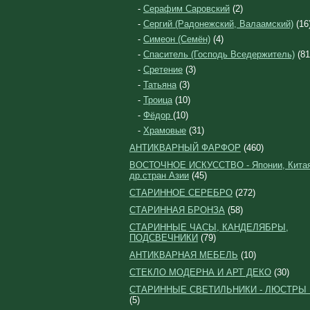
-
Серафим Саровский
(2)
-
Сергий (Радонежский, Валаамский)
(16
-
Симеон (Семён)
(4)
-
Спаситель (Господь Вседержитель)
(81
-
Сретение
(3)
-
Татьяна
(3)
-
Троица
(10)
-
Фёдор
(10)
-
Храмовые
(31)
АНТИКВАРНЫЙ ФАРФОР
(460)
ВОСТОЧНОЕ ИСКУССТВО - Японии, Китая
др.стран Азии
(45)
СТАРИННОЕ СЕРЕБРО
(272)
СТАРИННАЯ БРОНЗА
(58)
СТАРИННЫЕ ЧАСЫ, КАНДЕЛЯБРЫ,
ПОДСВЕЧНИКИ
(79)
АНТИКВАРНАЯ МЕБЕЛЬ
(10)
СТЕКЛО МОДЕРНА И АРТ ДЕКО
(30)
СТАРИННЫЕ СВЕТИЛЬНИКИ - ЛЮСТРЫ
(5)