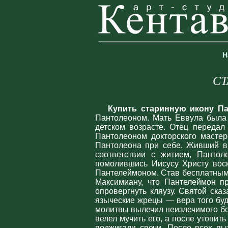
Н
СТ
Купить старинную икону П
Пантолеоном. Мать Еввула была 
детском возрасте. Отец передал
Пантолеоном докторского мастер
Пантолеона при себе. Живший в
соответствии с житием, Пантол
помолившись Иисусу Христу вос
Пантелеймоном. Став бесплатным 
Максимиану, что Пантелеймон п
опровергнуть кляузу. Святой сказ
языческие жрецы — вера того бу
молитвы вылечил неизлечимого бо
велел мучить его, а после утопит
поджигали свечи. После всех пы