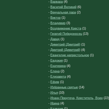
-
Варвара
(4)
-
Василий Великий
(6)
-
Венчальная пара
(2)
-
Виктор
(1)
-
Владимир
(3)
-
Воздвижение Креста
(1)
-
Георгий Победоносец
(13)
-
Давид
(1)
-
Димитрий (Дмитрий)
(1)
-
Дмитрий (Димитрий)
(4)
-
Евангелие напрестольное
(1)
-
Евдокия
(1)
-
Екатерина
(4)
-
Елена
(2)
-
Елизавета
(4)
-
Ефим
(1)
-
Избранные святые
(14)
-
Илья
(10)
-
Иоанн Предтеча, Креститель, Воин
(22)
-
Ирина
(4)
-
Клавдия
(1)