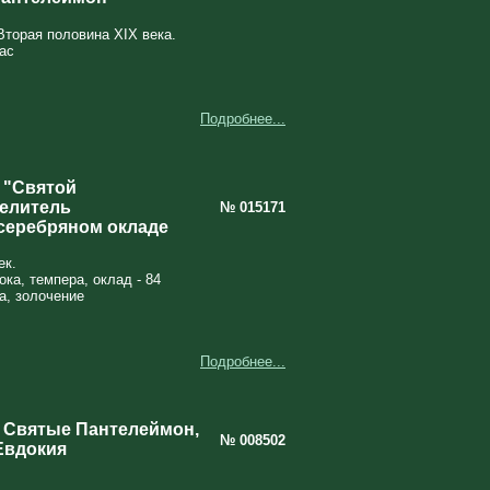
Вторая половина XIX века.
ас
Подробнее...
 "Святой
целитель
№ 015171
серебряном окладе
ек.
ока, темпера, оклад - 84
а, золочение
Подробнее...
 Святые Пантелеймон,
№ 008502
Евдокия