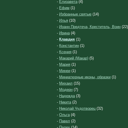
-
Елизавета
(4)
-
Ефим
(1)
-
Избранные святые
(14)
-
Илья
(10)
-
Иоанн Предтеча, Креститель, Воин
(22)
-
Ирина
(4)
-
Клавдия
(1)
-
Константин
(1)
-
Ксения
(1)
-
Макарий (Макар)
(5)
-
Мария
(1)
-
Минеи
(1)
-
Миниатюрные иконы, образки
(1)
-
Михаил
(15)
-
Модерн
(7)
-
Надежда
(3)
-
Никита
(2)
-
Николай Чудотворец
(32)
-
Ольга
(4)
-
Павел
(2)
-
Палех
(14)