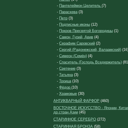
-
Пантелеймон Целитель
(7)
-
Параскева
(3)
-
Петр
(3)
-
Подписные иконы
(12)
-
Покров Пресвятой Богородицы
(1)
-
Самон, Гурий, Авив
(4)
-
Серафим Саровский
(2)
-
Сергий (Радонежский, Валаамский)
(16
-
Симеон (Семён)
(4)
-
Спаситель (Господь Вседержитель)
(81
-
Сретение
(3)
-
Татьяна
(3)
-
Троица
(10)
-
Фёдор
(10)
-
Храмовые
(30)
АНТИКВАРНЫЙ ФАРФОР
(460)
ВОСТОЧНОЕ ИСКУССТВО - Японии, Китая
др.стран Азии
(45)
СТАРИННОЕ СЕРЕБРО
(272)
СТАРИННАЯ БРОНЗА
(58)