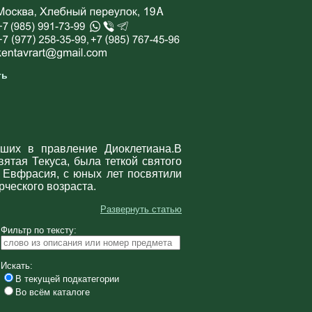
ть
вших в правление Диоклетиана.В
ятая Текуса, была теткой святого
и Евфрасия, с юных лет посвятили
рческого возраста.
Развернуть статью
Фильтр по тексту:
Искать:
В текущей подкатегории
Во всём каталоге