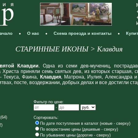
ачало
О нас
Схема проезда и контакты
Купи
СТАРИННЫЕ ИКОНЫ > Клавдия
вятой Клавдии
. Одна из семи дев-мучениц, пострада
 Христа приняли семь святых дев, из которых старшая, св
 Текуса, Фаина,
Клавдия
, Матрона, Иулия, Александра 
твах, посте, воздержании, добрых делах и все достигли ста
Фильтр по цене:
-
(64)
Сортировать:
По дате поступления в каталог (новые - сверху)
2)
По возрастанию цены (дешевые - сверху)
По убыванию цены (дорогие - сверху)