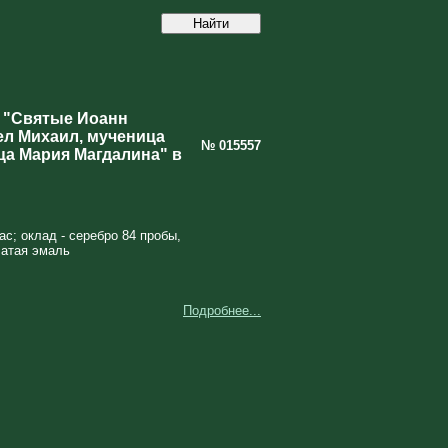
 "Святые Иоанн
ел Михаил, мученица
№ 015557
ца Мария Магдалина" в
ас; оклад - серебро 84 пробы,
чатая эмаль
Подробнее...