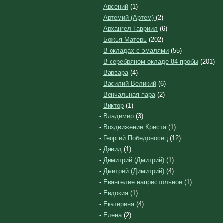
-
Арсений
(1)
-
Артемий (Артем)
(2)
-
Архангел Гавриил
(6)
-
Божья Матерь
(202)
-
В окладах с эмалями
(55)
-
В серебряном окладе 84 пробы
(201)
-
Варвара
(4)
-
Василий Великий
(6)
-
Венчальная пара
(2)
-
Виктор
(1)
-
Владимир
(3)
-
Воздвижение Креста
(1)
-
Георгий Победоносец
(12)
-
Давид
(1)
-
Димитрий (Дмитрий)
(1)
-
Дмитрий (Димитрий)
(4)
-
Евангелие напрестольное
(1)
-
Евдокия
(1)
-
Екатерина
(4)
-
Елена
(2)