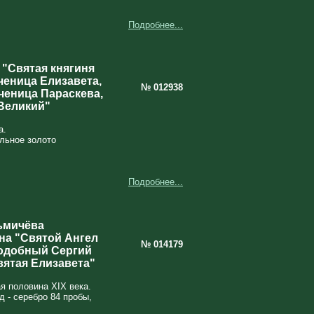
Подробнее...
 "Святая княгиня
ченица Елизавета,
№ 012938
ченица Параскева,
Великий"
а.
альное золото
Подробнее...
ьмичёва
на "Святой Ангел
№ 014179
подобный Сергий
вятая Елизавета"
я половина XIX века.
д - серебро 84 пробы,