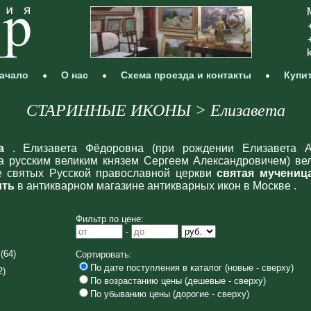
ачало
О нас
Схема проезда и контакты
Купи
СТАРИННЫЕ ИКОНЫ > Елизавета
а
. Елизавета Фёдоровна (при рождении Елизавета А
за русским великим князем Сергеем Александровичем) ве
е святых Русской православной церкви
святая мучениц
ить
в антикварном магазине антикварных икон в Москве .
Фильтр по цене:
-
(64)
Сортировать:
По дате поступления в каталог (новые - сверху)
2)
По возрастанию цены (дешевые - сверху)
По убыванию цены (дорогие - сверху)