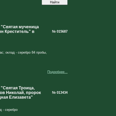
 "Святая мученица
нн Креститель" в
№ 015687
ас; оклад - серебро 84 пробы,
Подробнее...
 "Святая Троица,
ов Николай, пророк
№ 013434
дная Елизавета"
д - серебро