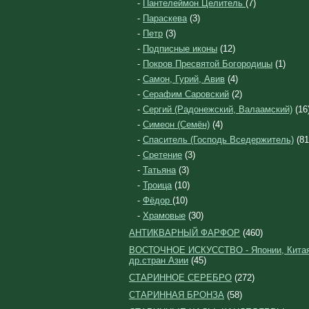
-
Пантелеймон Целитель
(7)
-
Параскева
(3)
-
Петр
(3)
-
Подписные иконы
(12)
-
Покров Пресвятой Богородицы
(1)
-
Самон, Гурий, Авив
(4)
-
Серафим Саровский
(2)
-
Сергий (Радонежский, Валаамский)
(16
-
Симеон (Семён)
(4)
-
Спаситель (Господь Вседержитель)
(81
-
Сретение
(3)
-
Татьяна
(3)
-
Троица
(10)
-
Фёдор
(10)
-
Храмовые
(30)
АНТИКВАРНЫЙ ФАРФОР
(460)
ВОСТОЧНОЕ ИСКУССТВО - Японии, Китая
др.стран Азии
(45)
СТАРИННОЕ СЕРЕБРО
(272)
СТАРИННАЯ БРОНЗА
(58)