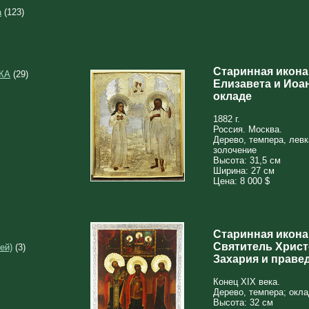
а
(123)
Старинная икона
КА
(29)
Елизавета и Иоа
окладе
1882 г.
Россия. Москва.
Дерево, темпера, левк
золочение
Высота: 31,5 см
Ширина: 27 см
Цена: 8 000 $
Старинная икона
Святитель Христ
ей)
(3)
Захария и праве
Конец XIX века.
Дерево, темпера; окла
Высота: 32 см