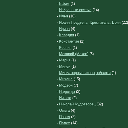
-
Ефим
(1)
-
Избранные святые
(14)
-
Илья
(10)
-
Иоанн Предтеча, Креститель, Воин
(22)
-
Ирина
(4)
-
Клавдия
(1)
-
Константин
(1)
-
Ксения
(1)
-
Макарий (Макар)
(5)
-
Мария
(1)
-
Минеи
(1)
-
Миниатюрные иконы, образки
(1)
-
Михаил
(15)
-
Модерн
(7)
-
Надежда
(3)
-
Никита
(2)
-
Николай Чудотворец
(32)
-
Ольга
(4)
-
Павел
(2)
-
Палех
(14)