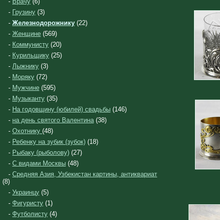
-
Врачу
(6)
-
Грузину
(3)
-
Железнодорожнику
(22)
-
Женщине
(569)
-
Коммунисту
(20)
-
Курильщику
(25)
-
Лыжнику
(3)
-
Моряку
(72)
-
Мужчине
(595)
-
Музыканту
(35)
-
На годовщину (юбилей) свадьбы
(146)
-
на день святого Валентина
(38)
-
Охотнику
(48)
-
Ребенку на зубик (зубок)
(18)
-
Рыбаку (рыболову)
(27)
-
С видами Москвы
(48)
-
Средняя Азия, Узбекистан картины, антиквариат
(8)
-
Украинцу
(5)
-
Фигуристу
(1)
-
Футболисту
(4)