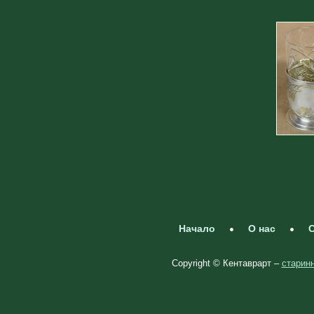
Начало
О нас
С
Copyright © Кентаврарт –
старинн