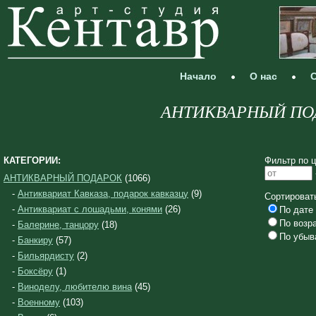
Начало
О нас
С
АНТИКВАРНЫЙ ПОД
КАТЕГОРИИ:
Фильтр по ц
АНТИКВАРНЫЙ ПОДАРОК
(1066)
-
Антиквариат Кавказа, подарок кавказцу
(9)
Сортироват
-
Антиквариат с лошадьми, конями
(26)
По дате 
По возр
-
Балерине, танцору
(18)
По убыв
-
Банкиру
(57)
-
Бильярдисту
(2)
-
Боксёру
(1)
-
Виноделу, любителю вина
(45)
-
Военному
(103)