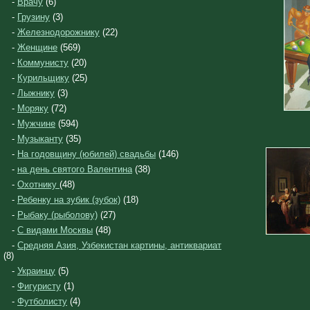
-
Врачу
(6)
-
Грузину
(3)
-
Железнодорожнику
(22)
-
Женщине
(569)
-
Коммунисту
(20)
-
Курильщику
(25)
-
Лыжнику
(3)
-
Моряку
(72)
-
Мужчине
(594)
-
Музыканту
(35)
-
На годовщину (юбилей) свадьбы
(146)
-
на день святого Валентина
(38)
-
Охотнику
(48)
-
Ребенку на зубик (зубок)
(18)
-
Рыбаку (рыболову)
(27)
-
С видами Москвы
(48)
-
Средняя Азия, Узбекистан картины, антиквариат
(8)
-
Украинцу
(5)
-
Фигуристу
(1)
-
Футболисту
(4)