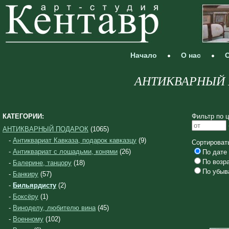
Начало
О нас
С
АНТИКВАРНЫЙ П
КАТЕГОРИИ:
Фильтр по ц
АНТИКВАРНЫЙ ПОДАРОК
(1065)
-
Антиквариат Кавказа, подарок кавказцу
(9)
Сортироват
-
Антиквариат с лошадьми, конями
(26)
По дате 
По возр
-
Балерине, танцору
(18)
По убыв
-
Банкиру
(57)
-
Бильярдисту
(2)
-
Боксёру
(1)
-
Виноделу, любителю вина
(45)
-
Военному
(102)