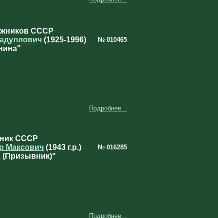
ожников СССР
бадуллович
(1925‑1996)
№ 010465
нина"
Подробнее...
ник СССР
р Максович
(1943 г.р.)
№ 016285
 (Призывник)"
Подробнее...