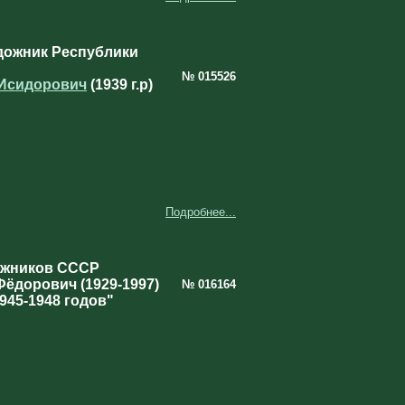
дожник Республики
№ 015526
 Исидорович
(1939 г.р)
Подробнее...
ожников СССР
Фёдорович (1929-1997)
№ 016164
45-1948 годов"