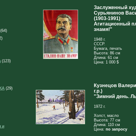
Заслуженный ху
Сурьянинов Вас
(1903-1991)
Агитационный пл
знамя!"
(64)
2)
1948 г.
СССР.
Бумага, печать
Высота: 86 см
Длина: 61 см
а
(123)
Цена: 1 000 $
Кузнецов Валери
КА
(29)
г.р.)
"Зимний день. Л
1972 г.
Холст, масло
Высота: 77 см
Длина: 110 см
 и
Цена:
по запросу