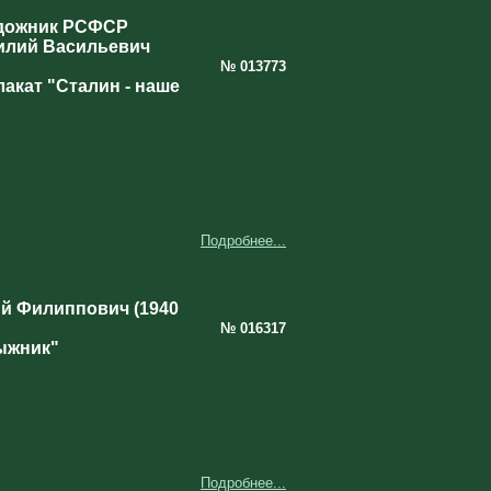
дожник РСФСР
илий Васильевич
№ 013773
акат "Сталин - наше
Подробнее...
й Филиппович (1940
№ 016317
ыжник"
Подробнее...