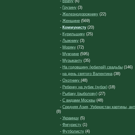
-
Врачу
(6)
-
Грузину
(3)
-
Железнодорожнику
(22)
-
Женщине
(569)
-
Коммунисту
(20)
-
Курильщику
(25)
-
Лыжнику
(3)
-
Моряку
(72)
-
Мужчине
(595)
-
Музыканту
(35)
-
На годовщину (юбилей) свадьбы
(146)
-
на день святого Валентина
(38)
-
Охотнику
(48)
-
Ребенку на зубик (зубок)
(18)
-
Рыбаку (рыболову)
(27)
-
С видами Москвы
(48)
-
Средняя Азия, Узбекистан картины, ан
(8)
-
Украинцу
(5)
-
Фигуристу
(1)
-
Футболисту
(4)