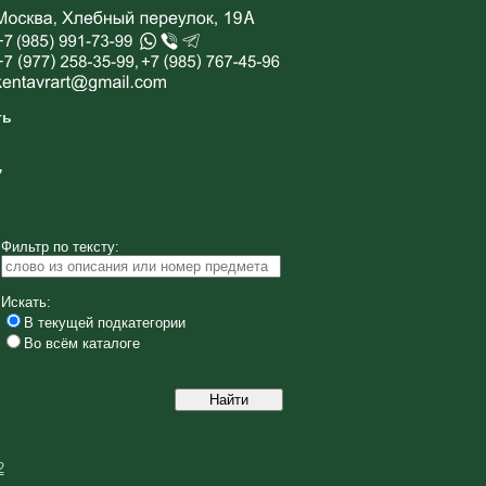
ть
у
Фильтр по тексту:
Искать:
В текущей подкатегории
Во всём каталоге
2