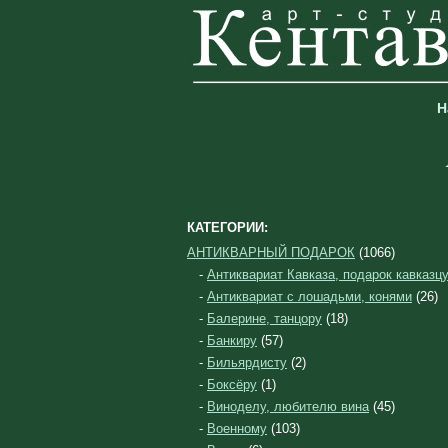
Н
КАТЕГОРИИ:
АНТИКВАРНЫЙ ПОДАРОК
(1066)
-
Антиквариат Кавказа, подарок кавказц
-
Антиквариат с лошадьми, конями
(26)
-
Балерине, танцору
(18)
-
Банкиру
(57)
-
Бильярдисту
(2)
-
Боксёру
(1)
-
Виноделу, любителю вина
(45)
-
Военному
(103)