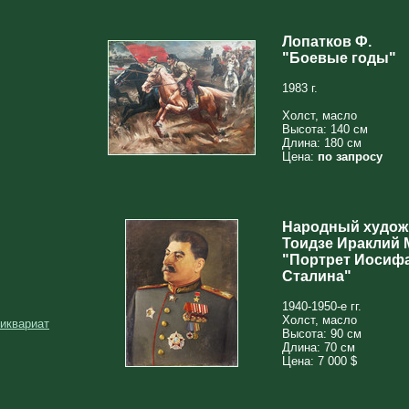
Лопатков Ф.
"Боевые годы"
1983 г.
Холст, масло
Высота: 140 см
Длина: 180 см
Цена:
по запросу
Народный худож
Тоидзе Ираклий 
"Портрет Иосиф
Сталина"
1940-1950-е гг.
Холст, масло
тиквариат
Высота: 90 см
Длина: 70 см
Цена: 7 000 $