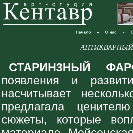
Начало
О нас
С
АНТИКВАРНЫЙ 
СТАРИН3НЫЙ ФА
появления и развит
насчитывает нескольк
предлагала ценител
сюжеты, которые воп
материале. Мейсенска