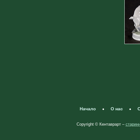
Начало
О нас
С
Copyright © Кентаврарт –
старинн