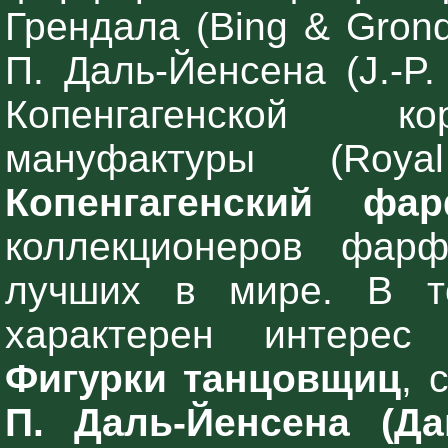
Грендала (Bing & Grond
П. Даль-Йенсена (J.-P
Копенгагенской к
мануфактуры (Roya
Копенгагенский фа
коллекционеров фарф
лучших в мире. В т
характерен интерес
Фигурки танцовщиц
, 
П. Даль-Йенсена (Да