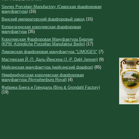
Sevres Porcelain Manufactory (Севрская фарфоровая
мануфактура)
(16)
Венский императорский фарфоровый завод
(15)
Копенгагенская королевская фарфоровая
мануфактура
(35)
Королевская Фарфоровая Мануфактура Берлин
(KPM -Königliche Porzellan Manufaktur Berlin)
(17)
Лиможская фарфоровая мануфактура "LIMOGES"
(7)
Мастерская Й.-П. Даль-Йенсена (J.-P. Dahl Jensen)
(9)
Мейсенская мануфактура (мейсенский фарфор)
(85)
Нимфенбургская королевская фарфоровая
мануфактура (Nymphenburg Royal)
(4)
Фабрика Бинга и Грёндала (Bing & Grondahl Factory)
(19)