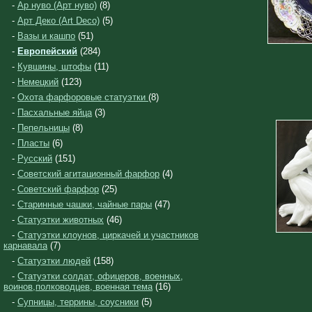
-
Ар нуво (Арт нуво)
(8)
-
Арт Деко (Art Deco)
(5)
-
Вазы и кашпо
(51)
-
Европейский
(284)
-
Кувшины, штофы
(11)
-
Немецкий
(123)
-
Охота фарфоровые статуэтки
(8)
-
Пасхальные яйца
(3)
-
Пепельницы
(8)
-
Пласты
(6)
-
Русский
(151)
-
Советский агитационный фарфор
(4)
-
Советский фарфор
(25)
-
Старинные чашки, чайные пары
(47)
-
Статуэтки животных
(46)
-
Статуэтки клоунов, циркачей и участников
карнавала
(7)
-
Статуэтки людей
(158)
-
Статуэтки солдат, офицеров, военных,
воинов,полководцев, военная тема
(16)
-
Супницы, террины, соусники
(5)