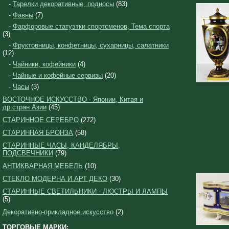
-
Тарелки декоративные, подносы
(83)
-
Фавны
(7)
-
Фарфоровые статуэтки спортсменов, Тема спорта
(3)
-
Фруктовницы, конфетницы, сухарницы, салатники
(12)
-
Чайники, кофейники
(4)
-
Чайные и кофейные сервизы
(20)
-
Часы
(3)
ВОСТОЧНОЕ ИСКУССТВО - Японии, Китая и
др.стран Азии
(45)
СТАРИННОЕ СЕРЕБРО
(272)
СТАРИННАЯ БРОНЗА
(58)
СТАРИННЫЕ ЧАСЫ, КАНДЕЛЯБРЫ,
ПОДСВЕЧНИКИ
(79)
АНТИКВАРНАЯ МЕБЕЛЬ
(10)
СТЕКЛО МОДЕРНА И АРТ ДЕКО
(30)
СТАРИННЫЕ СВЕТИЛЬНИКИ - ЛЮСТРЫ И ЛАМПЫ
(5)
Декоративно-прикладное искусство
(2)
ТОРГОВЫЕ МАРКИ: