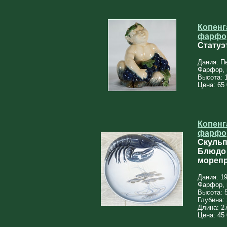
Копенг
фарфо
Cтатуэ
Дания. П
Фарфор, 
Высота: 
Цена: 65 
Копенг
фарфо
Скульпт
Блюдо 
мореп
Дания. 19
Фарфор, 
Высота: 
Глубина:
Длина: 2
Цена: 45 