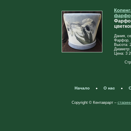
Копенг
фарфо
Фарфор
цветко
Дания, с
Фарфор, 
Высота: 
Диаметр:
Цена: 3 2
Стр
Начало
О нас
С
Copyright © Кентаврарт –
старинн