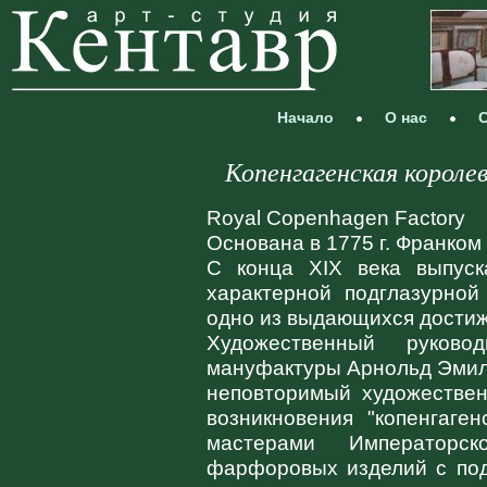
Начало
О нас
С
Копенгагенская корол
Royal Copenhagen Factory
Основана в 1775 г. Франко
С конца XIX века выпуск
характерной подглазурной
одно из выдающихся достиж
Художественный руково
мануфактуры Арнольд Эмиль
неповторимый художествен
возникновения "копенгаге
мастерами Императорс
фарфоровых изделий с под