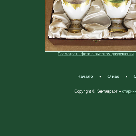
Посмотреть фото в высоком разрешении
Начало
О нас
С
Copyright © Кентаврарт –
старинн