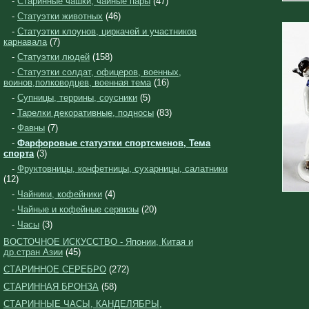
-
Старинные чашки, чайные пары
(47)
-
Статуэтки животных
(46)
-
Статуэтки клоунов, циркачей и участников
карнавала
(7)
-
Статуэтки людей
(158)
-
Статуэтки солдат, офицеров, военных,
воинов,полководцев, военная тема
(16)
-
Супницы, террины, соусники
(5)
-
Тарелки декоративные, подносы
(83)
-
Фавны
(7)
-
Фарфоровые статуэтки спортсменов, Тема
спорта
(3)
-
Фруктовницы, конфетницы, сухарницы, салатники
(12)
-
Чайники, кофейники
(4)
-
Чайные и кофейные сервизы
(20)
-
Часы
(3)
ВОСТОЧНОЕ ИСКУССТВО - Японии, Китая и
др.стран Азии
(45)
СТАРИННОЕ СЕРЕБРО
(272)
СТАРИННАЯ БРОНЗА
(58)
СТАРИННЫЕ ЧАСЫ, КАНДЕЛЯБРЫ,