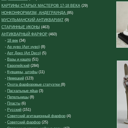
КАРТИНЫ СТАРЫХ МАСТЕРОВ 17-18 ВЕКА
(29)
НОНКОНФОРМИЗМ, АНДЕГРАУНДА
(85)
МУСУЛЬМАНСКИЙ АНТИКВАРИАТ
(9)
СТАРИННЫЕ ИКОНЫ
(463)
АНТИКВАРНЫЙ ФАРФОР
(460)
-
18 век
(34)
-
Ар нуво (Арт нуво)
(8)
-
Арт Деко (Art Deco)
(5)
-
Вазы и кашпо
(51)
-
Европейский
(284)
-
Кувшины, штофы
(11)
-
Немецкий
(123)
-
Охота фарфоровые статуэтки
(8)
-
Пасхальные яйца
(3)
-
Пепельницы
(8)
-
Пласты
(6)
-
Русский
(151)
-
Советский агитационный фарфор
(4)
-
Советский фарфор
(25)