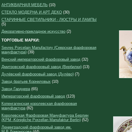
АНТИКВАРНАЯ МЕБЕЛЬ
(10)
СТЕКЛО МОДЕРНА И АРТ ДЕКО
(30)
СТАРИННЫЕ СВЕТИЛЬНИКИ - ЛЮСТРЫ И ЛАМПЫ
(5)
Декоративно-прикладное искусство
(2)
ТОРГОВЫЕ МАРКИ:
Sevres Porcelain Manufactory (Севрская фарфоровая
мануфактура)
(39)
Венский императорский фарфоровый завод
(32)
Дмитровский фарфоровый завод (Вербилки)
(13)
Дулёвский фарфоровый завод (Дулёво)
(7)
Завод братьев Корниловых
(10)
Завод Гарднера
(65)
Императорский фарфоровый завод
(123)
Копенгагенская королевская фарфоровая
мануфактура
(82)
Королевская Фарфоровая Мануфактура Берлин
(KPM -Königliche Porzellan Manufaktur Berlin)
(52)
Ленинградский фарфоровый завод им.
М.В.Ломоносова
(44)