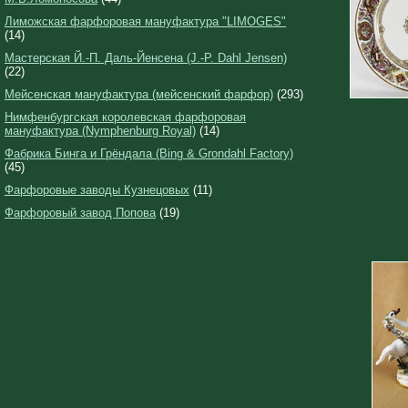
Лиможская фарфоровая мануфактура "LIMOGES"
(14)
Мастерская Й.-П. Даль-Йенсена (J.-P. Dahl Jensen)
(22)
Мейсенская мануфактура (мейсенский фарфор)
(293)
Нимфенбургская королевская фарфоровая
мануфактура (Nymphenburg Royal)
(14)
Фабрика Бинга и Грёндала (Bing & Grondahl Factory)
(45)
Фарфоровые заводы Кузнецовых
(11)
Фарфоровый завод Попова
(19)