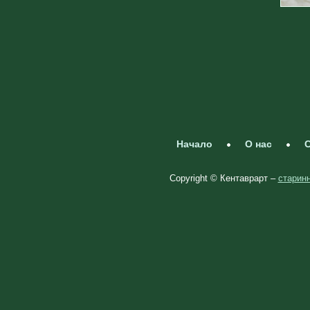
Начало
О нас
С
Copyright © Кентаврарт –
старинн