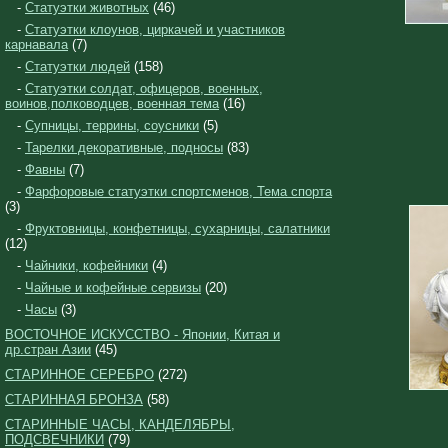
-
Статуэтки животных
(46)
-
Статуэтки клоунов, циркачей и участников
карнавала
(7)
-
Статуэтки людей
(158)
-
Статуэтки солдат, офицеров, военных,
воинов,полководцев, военная тема
(16)
-
Супницы, террины, соусники
(5)
-
Тарелки декоративные, подносы
(83)
-
Фавны
(7)
-
Фарфоровые статуэтки спортсменов, Тема спорта
(3)
-
Фруктовницы, конфетницы, сухарницы, салатники
(12)
-
Чайники, кофейники
(4)
-
Чайные и кофейные сервизы
(20)
-
Часы
(3)
ВОСТОЧНОЕ ИСКУССТВО - Японии, Китая и
др.стран Азии
(45)
СТАРИННОЕ СЕРЕБРО
(272)
СТАРИННАЯ БРОНЗА
(58)
СТАРИННЫЕ ЧАСЫ, КАНДЕЛЯБРЫ,
ПОДСВЕЧНИКИ
(79)