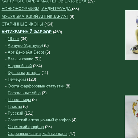
КАРТИНЫ СТАРЫХ МАСТЕРОВ 17-18 ВЕКА
(29)
НОНКОНФОРМИЗМ, АНДЕГРАУНДА
(85)
МУСУЛЬМАНСКИЙ АНТИКВАРИАТ
(9)
СТАРИННЫЕ ИКОНЫ
(464)
АНТИКВАРНЫЙ ФАРФОР
(460)
-
18 век
(34)
-
Ар нуво (Арт нуво)
(8)
-
Арт Деко (Art Deco)
(5)
-
Вазы и кашпо
(51)
-
Европейский
(284)
-
Кувшины, штофы
(11)
-
Немецкий
(123)
-
Охота фарфоровые статуэтки
(8)
-
Пасхальные яйца
(3)
-
Пепельницы
(8)
-
Пласты
(6)
-
Русский
(151)
-
Советский агитационный фарфор
(4)
-
Советский фарфор
(25)
-
Старинные чашки, чайные пары
(47)