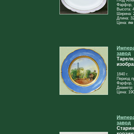
П-од Алек
Фарфор, 
Высота: 
Ширина: 
Длина: 3
Цена:
по
Импер
завод
Тарелк
изобра
1840 г.
Период п
Фарфор, 
Диаметр:
Цена: 190
Импер
завод
Старин
корзи