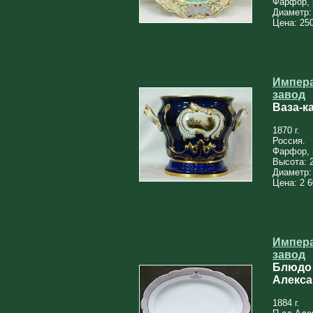
Фарфор, 
Диаметр:
Цена: 250
Импер
завод
Ваза-к
1870 г.
Россия.
Фарфор, 
Высота: 
Диаметр:
Цена: 2 6
Импер
завод
Блюдо 
Алекса
1884 г.