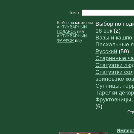
Поиск:
Выбор по категории:
Выбор по подк
АНТИКВАРНЫЙ
18 век
(2)
ПОДАРОК
(30)
АНТИКВАРНЫЙ
Вазы и кашпо
ФАРФОР
(59)
Пасхальные я
Русский
(59)
Старинные ча
Статуэтки лю
Статуэтки сол
воинов,полко
Супницы, тер
Тарелки деко
Фруктовницы,
(6)
Стр
Импер