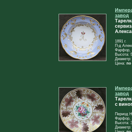
Импер
завод
Тарелк
сервиз
Алекса
1891 г.
П-д Алекс
Фарфор, 
Высота: 
Диаметр:
Цена:
по
Импер
завод
Тарелк
с вино
Период Ни
Фарфор, 
Высота: 
Диаметр:
Цена:
по