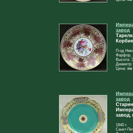
Импер
завод
Тарелк
Корбие
П-од Нико
Фарфор, 
Высота: 
Диаметр:
Цена:
по
Импер
завод
Старин
Импер
завод, 
1840 г.
Санкт-Пет