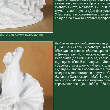
увеличены, от¬литы в бронзе и уст
культуры и отдыха Москвы и Ленинг
скульптурной группы «Две физкульт
Участвовала в оформлении станции
создала 24 сюжета круглых фарфо
 фото в высоком разрешении
Любимая тема - изображение танца.
(1934-1937) из семи скульптур на т
«Лебединое озеро», «Бахчисарайск
и Джульетта», «Египетские ночи» и 
Исполнила для ЛФЗ (1950-е) серию 
сидящий», «Гирей с плащом», «Заре
«Зарема с кинжалом», «Мария с ша
сидящая». Часть выполненных в фа
позднее была повторена в чугуне. 
балерина Каминская», «Майя Плисец
персидок», «Испанка с веером» с б
тиражировались (кон. 1950-х-1980-е)