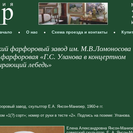
ачало
О нас
Схема проезда и контакты
Купи
кий фарфоровый завод им. М.В.Ломоносова
фарфоровая «Г.С. Уланова в концертном
ирающий лебедь»
ровый завод, скульптор Е.А. Янсон-Манизер, 1960-е гг.
м «1(?) сорт»; номер от руки в тесте «2». Подпись на поземе: Уланова.
Елена Александровна Янсон-Манизер
советский скульптор. Е. А. Янсон-М