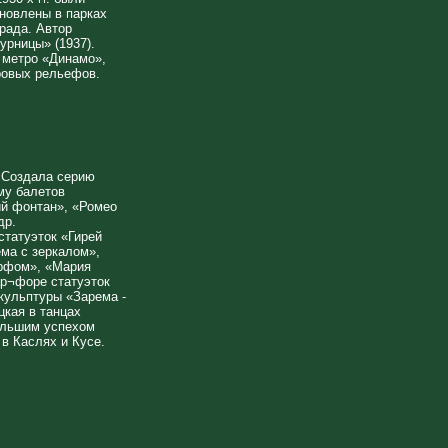
ановлены в парках
рада. Автор
урницы» (1937).
 метро «Динамо»,
ровых рельефов.
 Создала серию
ему балетов
ий фонтан», «Ромео
др.
статуэток «Гирей
ма с зеркалом»,
рфом», «Мария
р¬форе статуэток
Скульптуры «Зарема -
кая в танцах
ольшим успехом
 в Каслях и Кусе.