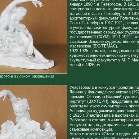
января 1890 г. в Петергофе. В 1911 г
поступила на частные архитектурны
Багаевой в Санкт-Петербурге. В 191
архитектурный факультет Политехни
Санкт-Петербурга.1917-1921, не око
и учится на архитектурный факульт
государственных свободных художе
мастерских(ПГСХУМ). 1921-1922 - та
вывеской Высшие художественно-те
мастерские (ВХУТЕМАС).
1922-1925 - там же, но под вывеско
художественно-технический институ
скульптурный факультет у М. Г. Ман
женой в 1926-ом.
 фото в высоком разрешении
Участвовала в конкурсе проектов па
Ленину у Финляндского вокзала (19
премию. Окончила Высший художес
институт (ВХУТЕИН), представив н
работы че¬тыре скульптурных прои
Ассоциация художников революцион
с 1925 г. Участвовала в выставках с 
Работала в стилях: миниатюрная ск
монументально-декоративные рель
станковые композиции.
Автор статуэток «Старт в воду», «Б
«Ядротолкатель» (1926), которые в 1