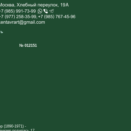
ть
№ 012151
 (1890-1971) -
анизер родилась 17