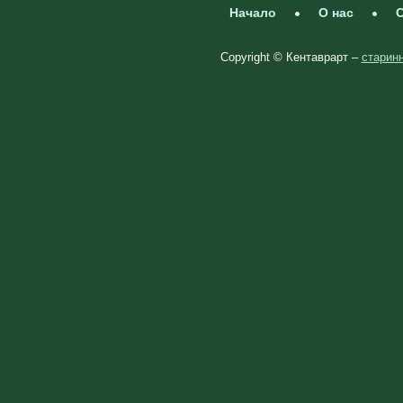
Начало
О нас
С
Copyright © Кентаврарт –
старинн