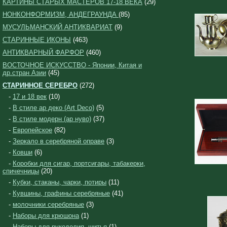
КАРТИНЫ СТАРЫХ МАСТЕРОВ 17-18 ВЕКА
(29)
НОНКОНФОРМИЗМ, АНДЕГРАУНДА
(85)
МУСУЛЬМАНСКИЙ АНТИКВАРИАТ
(9)
СТАРИННЫЕ ИКОНЫ
(463)
АНТИКВАРНЫЙ ФАРФОР
(460)
ВОСТОЧНОЕ ИСКУССТВО - Японии, Китая и
др.стран Азии
(45)
СТАРИННОЕ СЕРЕБРО
(272)
-
17 и 18 век
(10)
-
В стиле ар деко (Art Deco)
(5)
-
В стиле модерн (ар нуво)
(37)
-
Европейское
(82)
-
Зеркало в серебряной оправе
(3)
-
Ковши
(6)
-
Коробки для сигар, портсигары, табакерки,
спичечницы
(20)
-
Кубки, стаканы, чарки, потиры
(11)
-
Кувшины, графины серебряные
(41)
-
молочники серебряные
(3)
-
Наборы для крюшона
(1)
-
Наборы для рукоделия, шитья
(1)