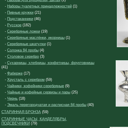
-
Наборы туалетных принадлежностей
(1)
-
Пивные кружки
(21)
-
Подстаканники
(46)
-
Русское
(182)
-
Серебряные ложки
(19)
-
Серебряные маслёнки, икорницы
(1)
-
Серебряные шкатулки
(1)
-
Солонка 84 пробы
(4)
-
Столовое серебро
(3)
-
Сухарницы, хлебницы, конфетницы, фруктовницы
(41)
-
Фаберже
(17)
-
Хрусталь с серебром
(59)
-
Чайники, кофейники серебряные
(9)
-
Чайные и кофейные сервизы и пары
(25)
-
Чернь
(18)
-
Эмаль перегородчатая и расписная 84 пробы
(40)
СТАРИННАЯ БРОНЗА
(59)
СТАРИННЫЕ ЧАСЫ, КАНДЕЛЯБРЫ,
ПОДСВЕЧНИКИ
(79)