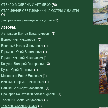
СТЕКЛО МОДЕРНА И АРТ ДЕКО
(30)
СТАРИННЫЕ СВЕТИЛЬНИКИ - ЛЮСТРЫ И ЛАМПЫ
(5)
Декоративно-прикладное искусство
(2)
АВТОРЫ:
Астальцев Виктор Владимирович
(1)
Бритов Ким Николаевич
(2)
Бродский Исаак Израилевич
(1)
Горбунов Юрий Васильевич
(1)
Горлов Николай Николаевич
(1)
Кокурин Валерий Григорьевич
(3)
Кугач Юрий Петрович
(1)
Моисеенко Евсей Евсеевич
(1)
Нисский Георгий Григорьевич
(1)
Папикян Альберт Степанович
(1)
Прохоров Константин Александрович
(1)
Тарелкин Борис Исидорович
(1)
Тетерин Виктор Кузьмич
(1)