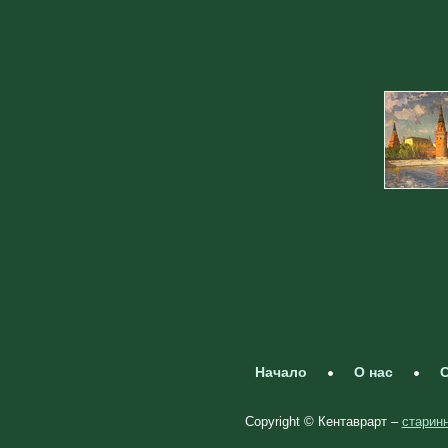
Начало
О нас
С
Copyright © Кентаврарт –
старинн