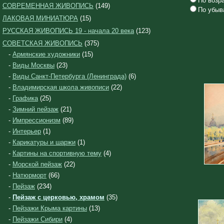
По возр
СОВРЕМЕННАЯ ЖИВОПИСЬ
(149)
По убыв
ЛАКОВАЯ МИНИАТЮРА
(15)
РУССКАЯ ЖИВОПИСЬ 19 - начала 20 века
(123)
СОВЕТСКАЯ ЖИВОПИСЬ
(375)
-
Армянские художники
(15)
-
Виды Москвы
(23)
-
Виды Санкт-Петербурга (Ленинграда)
(6)
-
Владимирская школа живописи
(22)
-
Графика
(25)
-
Зимний пейзаж
(21)
-
Импрессионизм
(89)
-
Интерьер
(1)
-
Карикатуры и шаржи
(1)
-
Картины на спортивную тему
(4)
-
Морской пейзаж
(22)
-
Натюрморт
(66)
-
Пейзаж
(234)
-
Пейзаж с церковью, храмом
(35)
-
Пейзажи Крыма картины
(13)
-
Пейзажи Сибири
(4)