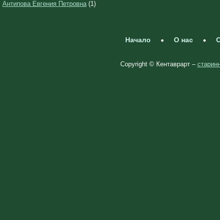
Антипова Евгения Петровна
(1)
Начало
О нас
С
Copyright © Кентаврарт –
старинн