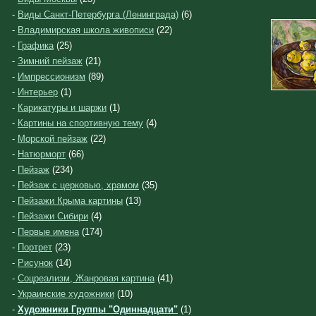
-
Виды Санкт-Петербурга (Ленинграда)
(6)
-
Владимирская школа живописи
(22)
-
Графика
(25)
-
Зимний пейзаж
(21)
-
Импрессионизм
(89)
-
Интерьер
(1)
-
Карикатуры и шаржи
(1)
-
Картины на спортивную тему
(4)
-
Морской пейзаж
(22)
-
Натюрморт
(66)
-
Пейзаж
(234)
-
Пейзаж с церковью, храмом
(35)
-
Пейзажи Крыма картины
(13)
-
Пейзажи Сибири
(4)
-
Первые имена
(174)
-
Портрет
(23)
-
Рисунок
(14)
-
Соцреализм, Жанровая картина
(41)
-
Украинские художники
(10)
-
Художники Группы "Одиннадцати"
(1)