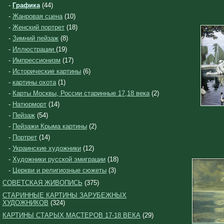
-
Графика
(44)
-
Жанровая сцена
(10)
-
Женский портрет
(18)
-
Зимний пейзаж
(8)
-
Иллюстрации
(19)
-
Импрессионизм
(17)
-
Исторические картины
(6)
-
картины охота
(1)
-
Карты Москвы, России старинные 17,18 века
(2)
-
Натюрморт
(14)
-
Пейзаж
(54)
-
Пейзажи Крыма картины
(2)
-
Портрет
(14)
-
Украинские художники
(12)
-
Художники русской эмиграции
(18)
-
Церкви и религиозные сюжеты
(3)
СОВЕТСКАЯ ЖИВОПИСЬ
(375)
СТАРИННЫЕ КАРТИНЫ ЗАРУБЕЖНЫХ
ХУДОЖНИКОВ
(324)
КАРТИНЫ СТАРЫХ МАСТЕРОВ 17-18 ВЕКА
(29)