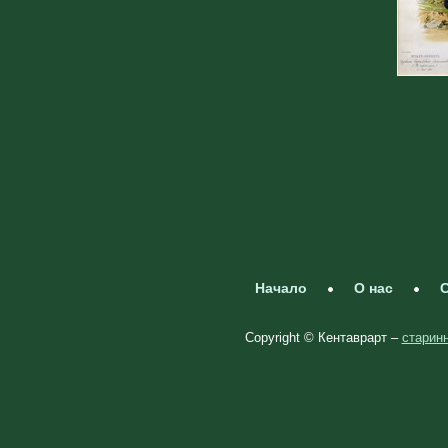
Начало
О нас
С
Copyright © Кентаврарт –
старинн