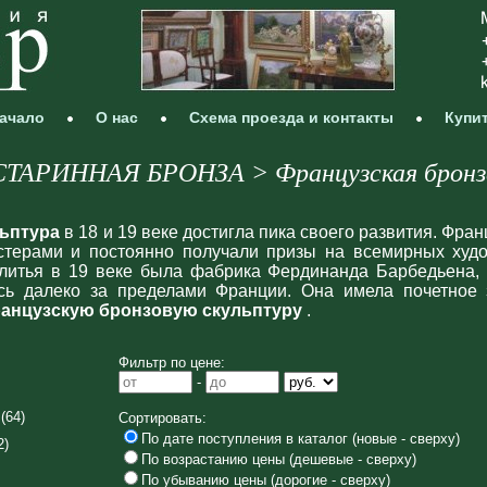
ачало
О нас
Схема проезда и контакты
Купи
СТАРИННАЯ БРОНЗА > Французская бронз
льптура
в 18 и 19 веке достигла пика своего развития. Фра
терами и постоянно получали призы на всемирных худо
литья в 19 веке была фабрика Фердинанда Барбедьена, 
сь далеко за пределами Франции. Она имела почетное 
ранцузскую бронзовую скульптуру
.
Фильтр по цене:
-
(64)
Сортировать:
По дате поступления в каталог (новые - сверху)
2)
По возрастанию цены (дешевые - сверху)
По убыванию цены (дорогие - сверху)