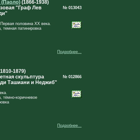
 (Паоло)
(1866‑1938)
зовая "Граф Лев
№ 013043
ди"
Первая половина ХХ века.
а, темная патинировка
Подробнее...
1810‑1879)
етная скульптура
№ 012866
ди Ташиани и Неджиб"
ека.
а, тёмно-коричневое
ровка
Подробнее...