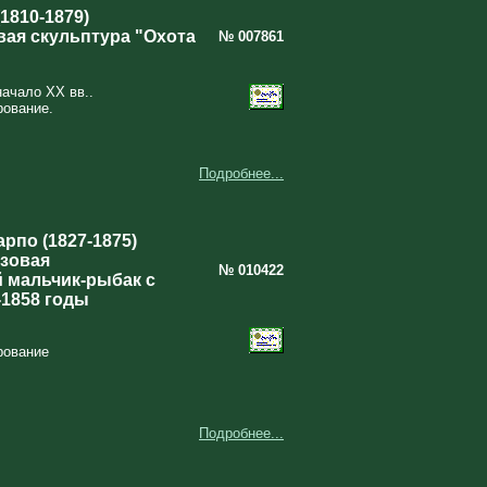
1810‑1879)
ая скульптура "Охота
№ 007861
начало XX вв..
рование.
Подробнее...
рпо (1827-1875)
зовая
№ 010422
 мальчик-рыбак с
-1858 годы
рование
Подробнее...