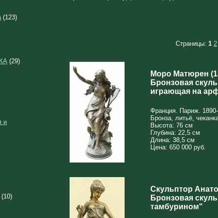
а
(123)
Страницы:
1
2
КА
(29)
Моро Матюрен (1
Бронзовая скуль
играющая на ар
Франция. Париж. 1890-е
Бронза, литьё, чеканк
 и
Высота: 76 см
Глубина: 22,5 см
Длина: 38,5 см
Цена: 650 000 руб.
Скульптор Анатол
(10)
Бронзовая скуль
тамбурином"