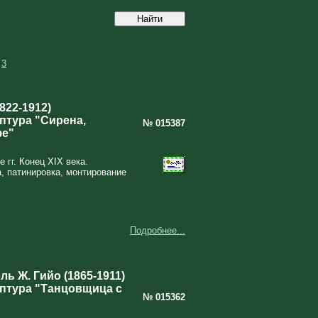
3
822-1912)
птура "Сирена,
№ 015387
фе"
 гг. Конец XIX века.
а, патинировка, монтирование
Подробнее...
ь Ж. Гийо (1865-1911)
птура "Танцовщица с
№ 015362