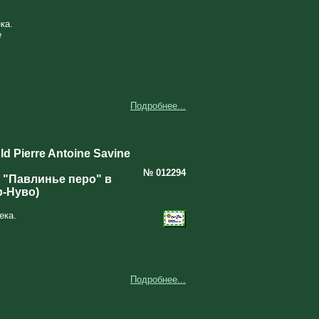
ка.
е
Подробнее...
d Pierre Antoine Savine
№ 012294
"Павлинье перо" в
р-Нуво)
ека.
Подробнее...