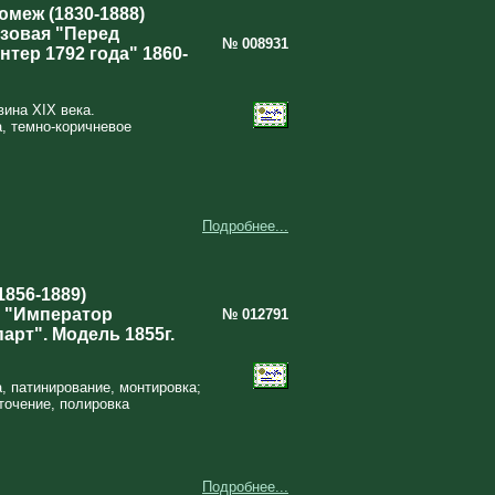
юмеж (1830-1888)
зовая "Перед
№ 008931
тер 1792 года" 1860-
ина XIX века.
а, темно-коричневое
Подробнее...
856-1889)
 "Император
№ 012791
арт". Модель 1855г.
а, патинирование, монтировка;
точение, полировка
Подробнее...