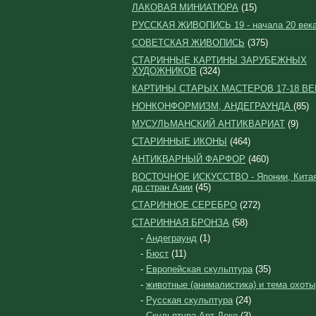
ЛАКОВАЯ МИНИАТЮРА
(15)
РУССКАЯ ЖИВОПИСЬ 19 - начала 20 век
СОВЕТСКАЯ ЖИВОПИСЬ
(375)
СТАРИННЫЕ КАРТИНЫ ЗАРУБЕЖНЫХ
ХУДОЖНИКОВ
(324)
КАРТИНЫ СТАРЫХ МАСТЕРОВ 17-18 ВЕ
НОНКОНФОРМИЗМ, АНДЕГРАУНДА
(85)
МУСУЛЬМАНСКИЙ АНТИКВАРИАТ
(9)
СТАРИННЫЕ ИКОНЫ
(464)
АНТИКВАРНЫЙ ФАРФОР
(460)
ВОСТОЧНОЕ ИСКУССТВО - Японии, Китая
др.стран Азии
(45)
СТАРИННОЕ СЕРЕБРО
(272)
СТАРИННАЯ БРОНЗА
(58)
-
Андеграунд
(1)
-
Бюст
(11)
-
Европейская скульптура
(35)
-
животные (анималистика) и тема охоты
-
Русская скульптура
(24)
-
Скульптура Арт-Деко
(3)