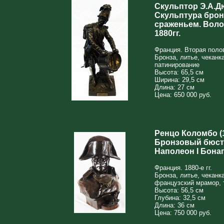
Скульптор Э.А.Д
Скульптура брон
сраженьем. Волон
1880гг.
Франция. Вторая полов
Бронза, литье, чеканк
патинирование
Высота: 65,5 см
Ширина: 29,5 см
Длина: 27 см
Цена: 650 000 руб.
Ренцо Коломбо (1
Бронзовый бюст
Наполеон I Бонап
Франция. 1880-е гг.
Бронза, литье, чеканк
французский мрамор, 
Высота: 56,5 см
Глубина: 32,5 см
Длина: 36 см
Цена: 750 000 руб.