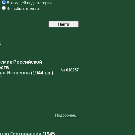
В текущей подкатегории
Во всём каталоге
2
демик Российской
еств
№ 016257
лья Игоревна
(1944 г.р.)
"
Подробнее...
ндр Григорьевич
(1945