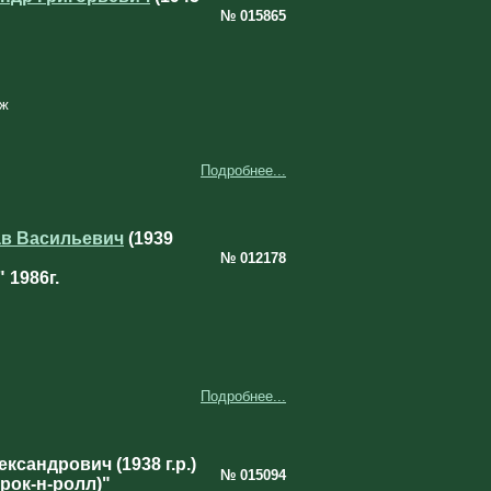
№ 015865
аж
Подробнее...
ав Васильевич
(1939
№ 012178
 1986г.
Подробнее...
сандрович (1938 г.р.)
№ 015094
рок-н-ролл)"