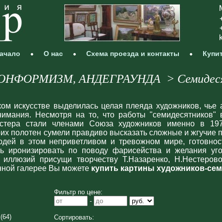
ачало
О нас
Схема проезда и контакты
Купи
НФОРМИЗМ, АНДЕГРАУНДА > Семидес
ом искусстве выделилась целая плеяда художников, чье 
имания. Несмотря на то, что работы "семидесятников"
астера стали членами Союза художников именно в 19
их полотен сумели правдиво высказать сложные и жгучие 
юдей в этом неприветливом и тревожном мире, готовнос
ть иронизировать по поводу фарисейства и желания уг
иллюзий присущи творчеству Т.Назаренко, Н.Нестеровой,
нной галерее Вы можете
купить картины художников-се
Фильтр по цене:
-
(64)
Сортировать: