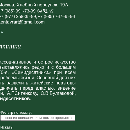
ть
ятники
ассоциативное и острое искусство
 выставлялись редко и с большим
70-е. «Cемидесятники» при всём
проблемы жизни. Основной для них
ть разделить житейские невзгоды
одничать перед властью, видение
 А.Г.Ситникову, О.В.Булгаковой,
мидесятников
.
Фильтр по тексту:
Искать: