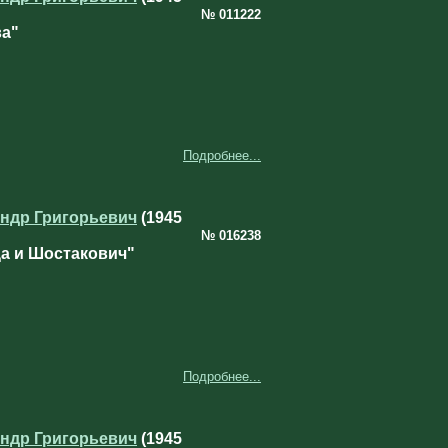
№ 011222
ва"
Подробнее...
ндр Григорьевич
(1945
№ 016238
ца и Шостакович"
Подробнее...
ндр Григорьевич
(1945