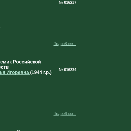
№ 016237
а
Подробнее...
демик Российской
еств
№ 016234
лья Игоревна
(1944 г.р.)
Подробнее...