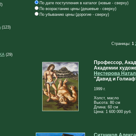
По дате поступления в каталог (новые - сверху)
2)
По возрастанию цены (дешевые - сверху)
По убыванию цены (дорогие - сверху)
а
(123)
Страницы:
1
КА
(29)
Профессор, Ака
Академии худож
Нестерова Ната
"Давид и Голиаф
1999 г.
Холст, масло
Высота: 80 см
Длина: 60 см
Цена: 1 600 000 руб.
Ситников Алекса