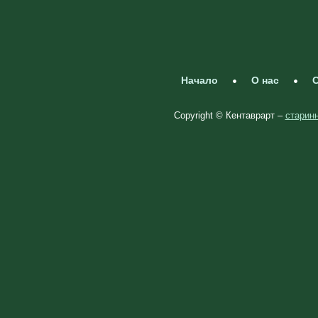
Начало
О нас
С
Copyright © Кентаврарт –
старинн