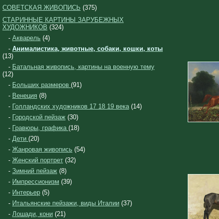
СОВЕТСКАЯ ЖИВОПИСЬ
(375)
СТАРИННЫЕ КАРТИНЫ ЗАРУБЕЖНЫХ
ХУДОЖНИКОВ
(324)
-
Акварель
(4)
-
Анималистика, животные, собаки, кошки, коты
(13)
-
Батальная живопись, картины на военную тему
(12)
-
Больших размеров
(91)
-
Венеция
(8)
-
Голландских художников 17 18 19 века
(14)
-
Городской пейзаж
(30)
-
Гравюры, графика
(18)
-
Дети
(20)
-
Жанровая живопись
(54)
-
Женский портрет
(32)
-
Зимний пейзаж
(8)
-
Импрессионизм
(39)
-
Интерьер
(5)
-
Итальянские пейзажи, виды Италии
(37)
-
Лошади, кони
(21)