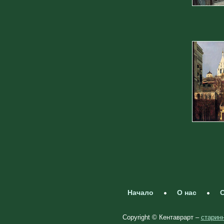
Начало
О нас
С
Copyright © Кентаврарт –
старинн