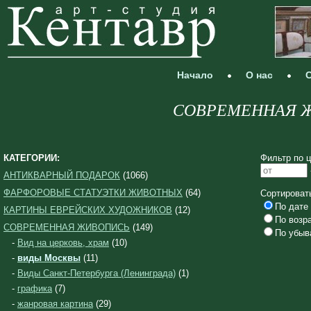
Начало
О нас
С
СОВРЕМЕННАЯ ЖИ
КАТЕГОРИИ:
Фильтр по ц
АНТИКВАРНЫЙ ПОДАРОК
(1066)
ФАРФОРОВЫЕ СТАТУЭТКИ ЖИВОТНЫХ
(64)
Сортироват
По дате 
КАРТИНЫ ЕВРЕЙСКИХ ХУДОЖНИКОВ
(12)
По возр
СОВРЕМЕННАЯ ЖИВОПИСЬ
(149)
По убыв
-
Вид на церковь, храм
(10)
-
виды Москвы
(11)
-
Виды Санкт-Петербурга (Ленинграда)
(1)
-
графика
(7)
-
жанровая картина
(29)