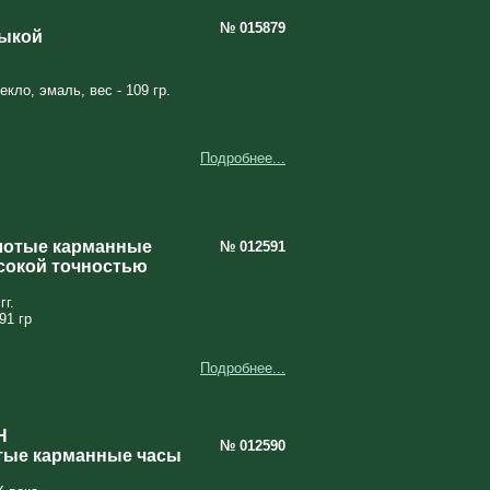
№ 015879
зыкой
кло, эмаль, вес - 109 гр.
Подробнее...
лотые карманные
№ 012591
сокой точностью
гг.
91 гр
Подробнее...
H
№ 012590
тые карманные часы