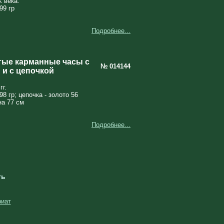
 века.
99 гр
Подробнее...
тые карманные часы с
№ 014144
и с цепочкой
гг.
98 гр; цепочка - золото 56
на 77 см
Подробнее...
ть
риат