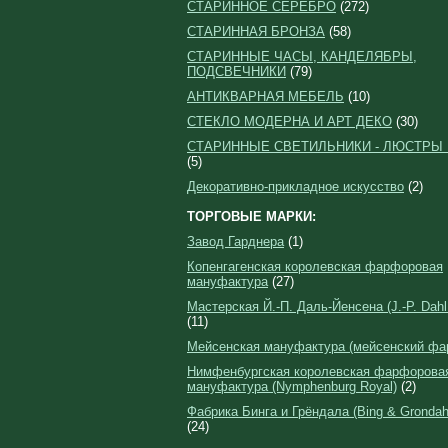
СТАРИННОЕ СЕРЕБРО
(272)
СТАРИННАЯ БРОНЗА
(58)
СТАРИННЫЕ ЧАСЫ, КАНДЕЛЯБРЫ,
ПОДСВЕЧНИКИ
(79)
АНТИКВАРНАЯ МЕБЕЛЬ
(10)
СТЕКЛО МОДЕРНА И АРТ ДЕКО
(30)
СТАРИННЫЕ СВЕТИЛЬНИКИ - ЛЮСТРЫ
(5)
Декоративно-прикладное искусство
(2)
ТОРГОВЫЕ МАРКИ:
Завод Гарднера
(1)
Копенгагенская королевская фарфоровая
мануфактура
(27)
Мастерская Й.-П. Даль-Йенсена (J.-P. Dahl
(11)
Мейсенская мануфактура (мейсенский фа
Нимфенбургская королевская фарфорова
мануфактура (Nymphenburg Royal)
(2)
Фабрика Бинга и Грёндала (Bing & Grondahl
(24)