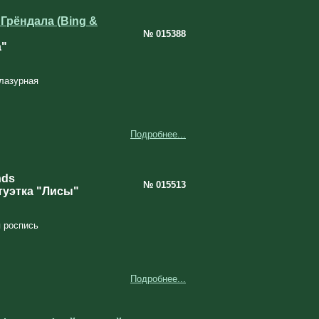
Грёндала (Bing &
№ 015388
а"
лазурная
Подробнее...
nds
№ 015513
уэтка "Лисы"
 роспись
Подробнее...