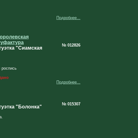
Подробнее...
королевская
уфактура
№ 012826
уэтка "Сиамская
 роспись
дано
Подробнее...
№ 015307
уэтка "Болонка"
а.