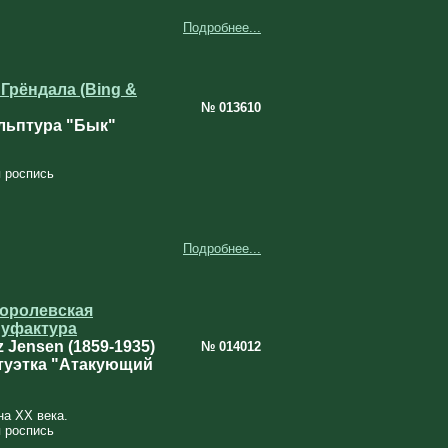
Подробнее...
Грёндала (Bing &
№ 013610
льптура "Бык"
 роспись
Подробнее...
королевская
уфактура
 Jensen (1859-1935)
№ 014012
туэтка "Атакующий
на ХХ века.
 роспись