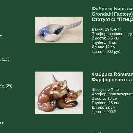
Фабрика Бинга и 
Grondahl Factory)
Статуэтка "Птиц
Дания. 1970-е гг.
Фарфор, роспись подг
2)
Высота: 8,5 см
Глубина: 6 см
Длина: 12 см
Цена: 8 000 руб.
а
(123)
Фабрика Rörstra
Фарфоровая стат
КА
(29)
Швеция. XX век.
Фарфор, подглазурная
Высота: 18 см
Глубина: 18 см
Длина: 22 см
Цена: 2 900 $
 и