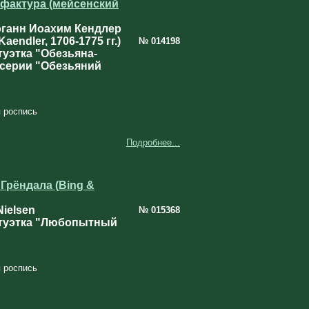
фактура (мейсенский
ганн Иоахим Кендлер
aendler, 1706-1775 гг.)
№ 014198
уэтка "Обезьяна-
 серии "Обезьяний
 роспись
Подробнее...
Грёндала (Bing &
Nielsen
№ 015368
туэтка "Любопытный
 роспись