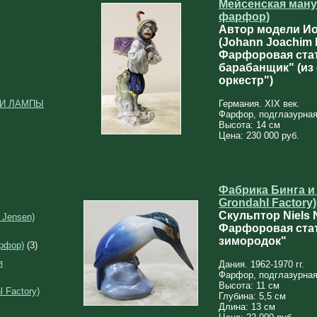
Мейсенская ману
фарфор)
Автор модели Ио
(Johann Joachim K
Фарфоровая стат
барабанщик" (из
оркестр")
 И ЛАМПЫ
Германия. XIX век.
Фарфор, подглазурная
Высота: 14 см
Цена: 230 000 руб.
Фабрика Бинга и 
Grondahl Factory)
Скульптор Niels 
 Jensen)
Фарфоровая ста
зимородок"
рфор)
(3)
я
Дания. 1962-1970 гг.
Фарфор, подглазурная
Высота: 11 см
 Factory)
Глубина: 5,5 см
Длина: 13 см