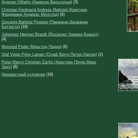
Arnesen Vilhelm (Арнесен Вильгельм)
(3)
Christian Ferdinand Andreas Mølsted (Кристиан
Фердинанд Андреас Мелстед)
(6)
Giovanni Battista Piranesi (Пиранези Джованни
Баттиста)
(18)
Johannes Herman Brandt (Йоханнес Херман Брандт)
(4)
Monsted Peder (Менстед Педер)
(6)
Olaf Viggo Peter Langer (Олаф Вигго Петер Лангер)
(2)
Peter Mørch Christian Zacho (Христиан Петер Мерх
Захо)
(8)
Неизвестный художник
(19)