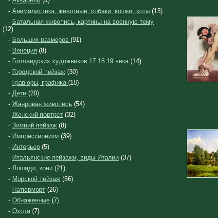
-
Акварель
(4)
-
Анималистика, животные, собаки, кошки, коты
(13)
-
Батальная живопись, картины на военную тему
(12)
-
Больших размеров
(91)
-
Венеция
(8)
-
Голландских художников 17 18 19 века
(14)
-
Городской пейзаж
(30)
-
Гравюры, графика
(18)
-
Дети
(20)
-
Жанровая живопись
(54)
-
Женский портрет
(32)
-
Зимний пейзаж
(8)
-
Импрессионизм
(39)
-
Интерьер
(5)
-
Итальянские пейзажи, виды Италии
(37)
-
Лошади, кони
(21)
-
Морской пейзаж
(56)
-
Натюрморт
(26)
-
Обнаженные
(7)
-
Охота
(7)