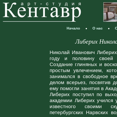
Начало
О нас
С
Либерих Никола
Николай Иванович Либерих
году и половину своей 
Создание глиняных и воск
простым увлечением, кот
занимался в свободное вр
делом всерьез, посвятив 
ему помогли занятия в Акад
Либерих поступил по выхо
академии Либерих учился у
известного своими ск
петербургских Нарвских в