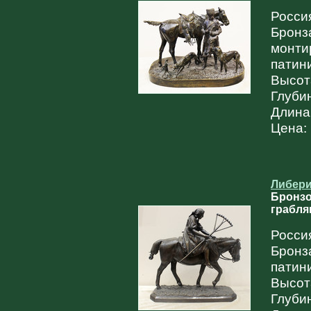
Россия
Бронза
монти
патин
Высота
Глубин
Длина:
Цена:
Либери
Бронзо
грабля
Россия
Бронза
патин
Высот
Глубин