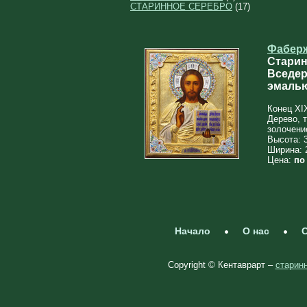
СТАРИННОЕ СЕРЕБРО
(17)
Фабер
Старин
Вседер
эмаль
Конец XIX
Дерево, т
золочени
Высота: 
Ширина: 
Цена:
по
Начало
О нас
С
Copyright © Кентаврарт –
старинн