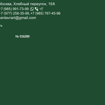
ть
№ 016280