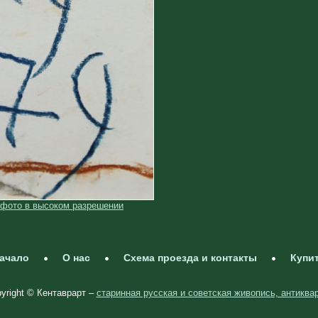
 фото в высоком разрешении
ачало
О нас
Схема проезда и контакты
Купи
yright © Кентаврарт –
старинная русская и советская живопись, антиква