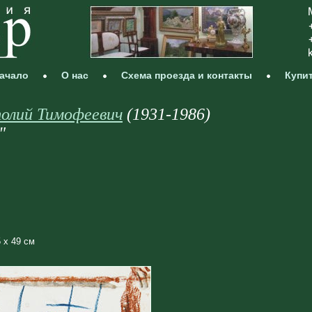
ачало
О нас
Схема проезда и контакты
Купи
толий Тимофеевич
(1931‑1986)
"
 х 49 см