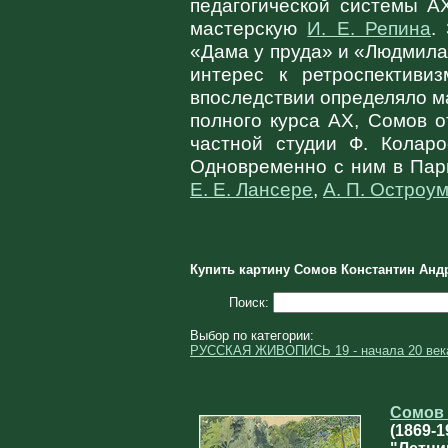
педагогической системы А
мастерскую
И. Е. Репина
.
«Дама у пруда» и «Людмила
интерес к ретроспективиз
впоследствии определяло ма
полного курса АХ, Сомов о
частной студии Ф. Коларо
Одновременно с ним в Пари
Е. Е. Лансере
,
А. П. Остроу
Купить картину Сомов Константин Андр
Поиск:
Выбор по категории:
РУССКАЯ ЖИВОПИСЬ 19 - начала 20 век
Сомов 
(1869‑1