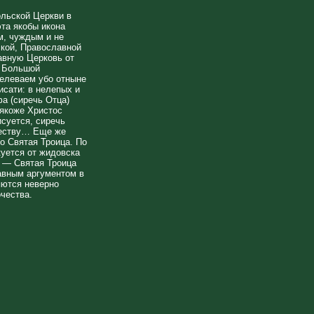
льской Церкви в
эта якобы икона
м, чуждым и не
кой, Православной
авную Церковь от
о Большой
велеваем убо отныне
исати: в нелепых и
а (сиречь Отца)
 якоже Христос
исуется, сиречь
жеству… Еще же
о Святая Троица. По
уется от жидовска
л — Святая Троица
лавным аргументом в
яются неверно
чества.