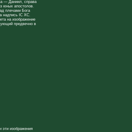
ва — Даниил, справа
з юных апостолов.
Над плечами Бога
а надпись IС ХС.
рета на изображение
вующий предвечно в
и эти изображения