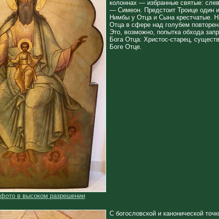
колоннах — избранные святые: сле
— Симеон. Предстоит Троице один и
Нимбы у Отца и Сына крестчатые. 
Отца в сфере над голубем повторен
Это, возможно, попытка обхода зап
Бога Отца: Христос-старец, сущест
Боге Отце.
 фото в высоком разрешении
С богословской и канонической точк