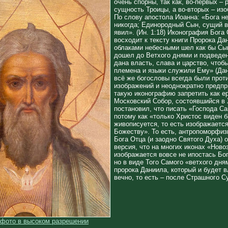
очень спорны, так как, во-первых –
сущность Троицы, а во-вторых – из
По слову апостола Иоанна: «Бога не
никогда; Единородный Сын, сущий в
явил». (Ин. 1:18) Иконография Бога
восходит к тексту книги Пророка Да
облаками небесными шел как бы Сы
дошел до Ветхого днями и подведен
дана власть, слава и царство, чтоб
племена и языки служили Ему» (Дан.
всё же богословы всегда были прот
изображений и неоднократно предп
такую иконографию запретить как е
Московский Собор, состоявшийся в X
постановил, что писать «Господа С
потому как «только Христос виден б
живописуется, то есть изображается
Божеству». То есть, антропоморфиз
Бога Отца (и заодно Святого Духа) 
версия, что на многих иконах «Ново
изображается вовсе не ипостась Бог
но в виде Того Самого «ветхого дня
пророка Даниила, который и будет 
вечно, то есть – после Страшного С
 фото в высоком разрешении