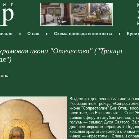
ачало
О нас
Схема проезда и контакты
Купи
храмовая икона "Отечество" ("Троица
ая")
вкас
Выделяют два основных типа иконо
Новозаветной Троицы: «Сопрестолие
иконе "Сопрестолие" Бог Отец, вос
престоле, на Его коленях — Спас 
синюю сферу в голубом сиянии, в к
голубь — символ Духа Святого. За 
два шестикрылых серафима. Подно
красные крылатые колеса с очами —
чинов — «престолы». Слева и справ