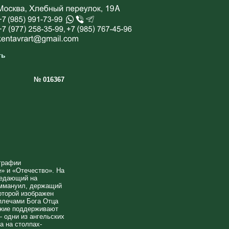
ть
№ 016367
графии
» и «Отечество». На
седающий на
Эммануил, держащий
оторой изображен
плечами Бога Отца
жие поддерживают
 одни из ангельских
а на столпах-