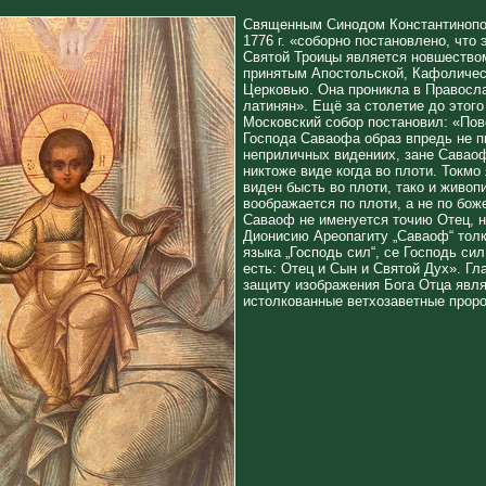
Священным Синодом Константинопо
1776 г. «соборно постановлено, что 
Святой Троицы является новшество
принятым Апостольской, Кафоличес
Церковью. Она проникла в Правосл
латинян». Ещё за столетие до этог
Московский собор постановил: «По
Господа Саваофа образ впредь не п
неприличных видениих, зане Саваоф
никтоже виде когда во плоти. Токмо
виден бысть во плоти, тако и живоп
воображается по плоти, а не по бо
Саваоф не именуется точию Отец, н
Дионисию Ареопагиту „Саваоф“ толк
языка „Господь сил“, се Господь си
есть: Отец и Сын и Святой Дух». Г
защиту изображения Бога Отца явл
истолкованные ветхозаветные проро