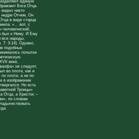
 разделяют единую
ображают Бога Отца.
 видел никто
 недре Отчем, Он
 Отца в виде старца
ниила: «… вот, с
н человеческий,
 был к Нему. И Ему
ы все народы,
 7: 3-14). Однако,
ив подобных
ринимались попытки
ретическую.
VII веке,
аваофа» не следует,
ыл во плоти, как и
 по плоти, а не по
м в изображении
отвергался. Но есть
заветной Троицы»
а Отца, а Христос –
ми», по словам
владычествовать
уда.