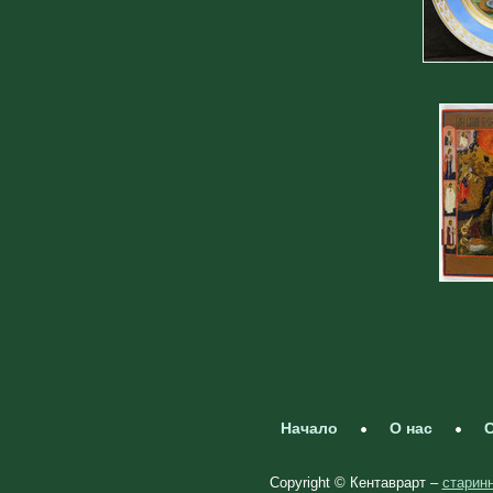
Начало
О нас
С
Copyright © Кентаврарт –
старинн