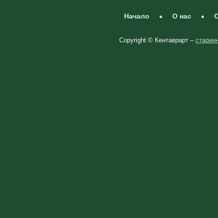
Начало
О нас
С
Copyright © Кентаврарт –
старинн