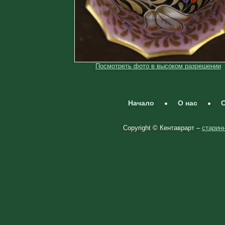
Посмотреть фото в высоком разрешении
Начало
О нас
С
Copyright © Кентаврарт –
старинн