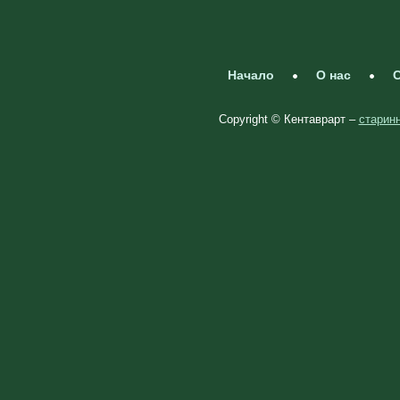
Начало
О нас
С
Copyright © Кентаврарт –
старинн