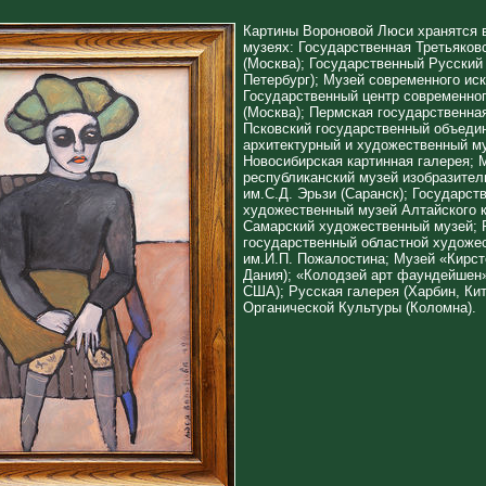
Картины Вороновой Люси хранятся
музеях: Государственная Третьяков
(Москва); Государственный Русский 
Петербург); Музей современного иск
Государственный центр современног
(Москва); Пермская государственная
Псковский государственный объеди
архитектурный и художественный му
Новосибирская картинная галерея; 
республиканский музей изобразител
им.С.Д. Эрьзи (Саранск); Государст
художественный музей Алтайского к
Самарский художественный музей; 
государственный областной художе
им.И.П. Пожалостина; Музей «Кирст
Дания); «Колодзей арт фаундейшен
США); Русская галерея (Харбин, Кит
Органической Культуры (Коломна).