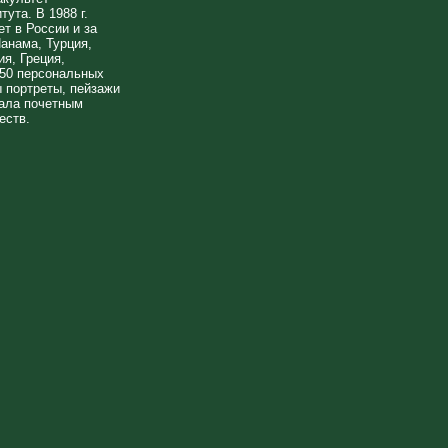
ута. В 1988 г.
т в России и за
анама, Турция,
я, Греция,
 50 персональных
 портреты, пейзажи
тала почетным
еств.