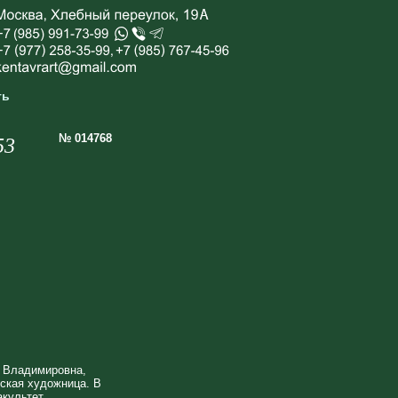
ть
№ 014768
53
 Владимировна,
йская художница. В
акультет