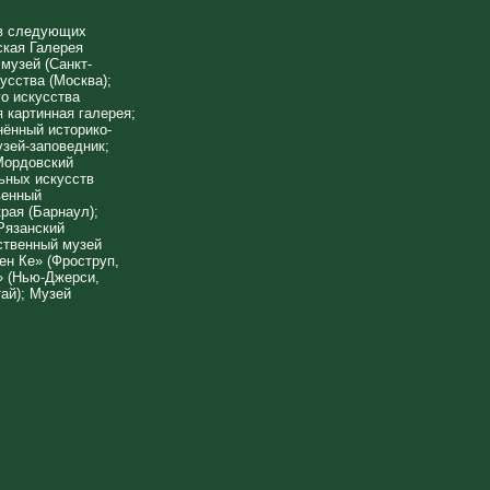
 в следующих
ская Галерея
музей (Санкт-
усства (Москва);
о искусства
 картинная галерея;
нённый историко-
зей-заповедник;
Мордовский
ьных искусств
венный
рая (Барнаул);
Рязанский
ственный музей
ен Ке» (Фроструп,
» (Нью-Джерси,
ай); Музей