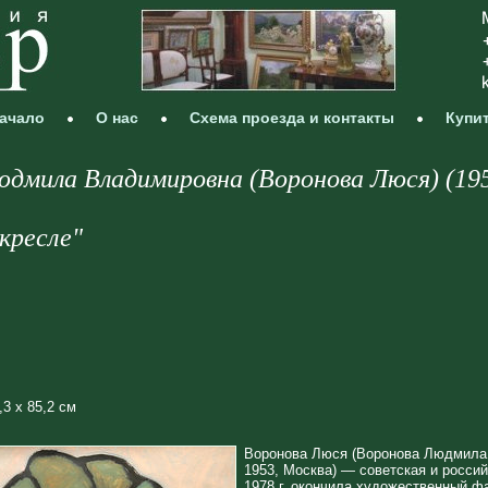
ачало
О нас
Схема проезда и контакты
Купи
юдмила Владимировна (Воронова Люся) (19
кресле"
,3 х 85,2 см
Воронова Люся (Воронова Людмила
1953, Москва) — советская и росси
1978 г. окончила художественный ф