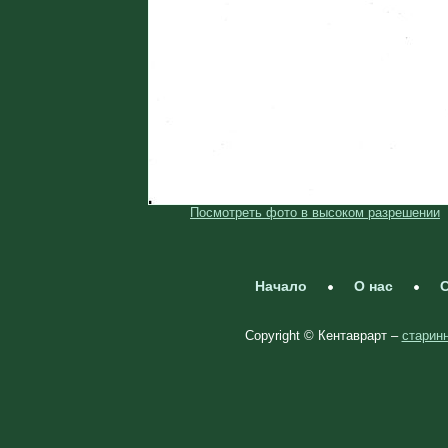
Посмотреть фото в высоком разрешении
Начало
О нас
С
Copyright © Кентаврарт –
старинн