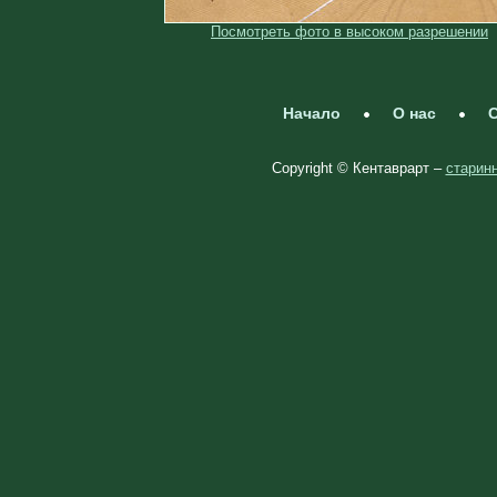
Посмотреть фото в высоком разрешении
Начало
О нас
С
Copyright © Кентаврарт –
старинн