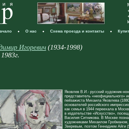
ачало
О нас
Схема проезда и контакты
Купи
димир Игоревич
(1934‑1998)
1983г.
Яковлев В.И.- русский художник-но
представитель «неофициального» ис
пейзажиста Михаила Яковлева (1880
основателей российского импрессио
как семья в 1944 переехала в Москв
в издательстве «Искусство», посе
Василия Ситникова. В Москве позна
художниками Михаилом Гробманом,
Зверевым, поэтом Геннадием Айги (