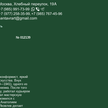
ть
№ 012139
нконформист, яркий
кусства. Внук
—1941), одного из
низма. После того
у, работал курьером
щал мастерскую
комился с
 Анатолием
Яковлев делает