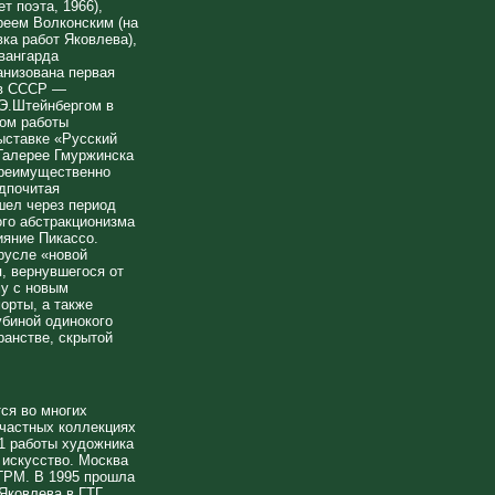
т поэта, 1966),
реем Волконским (на
вка работ Яковлева),
вангарда
анизована первая
 в СССР —
 Э.Штейнбергом в
жом работы
ыставке «Русский
Галерее Гмуржинска
 преимущественно
едпочитая
шел через период
го абстракционизма
ияние Пикассо.
русле «новой
, вернувшегося от
му с новым
орты, а также
убиной одинокого
ранстве, скрытой
ся во многих
 частных коллекциях
1 работы художника
 искусство. Москва
ГРМ. В 1995 прошла
ковлева в ГТГ.