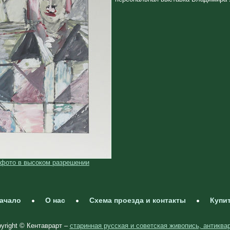
 фото в высоком разрешении
ачало
О нас
Схема проезда и контакты
Купи
yright © Кентаврарт –
старинная русская и советская живопись, антиква