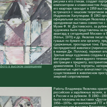
рисунки к его стихам, создает портре
композитором и клавесинистом Анд
его квартире проходит в 1959 выста
встречался с чешским теоретиком а
Индржихом Халупецким. В 1963 орг
официальная экспозиция Яковлева
однодневная выставка совместно с
Музее Ф. М. Достоевского, за рубе
художника были представлены на в
авангард в сегодняшней Москве» в 
(Кёльн, 1970) и др. Яковлев писал
гуашью по бумаге или оргалиту, пр
сдержанные, прохладные тона. Про
беспредметной живописи (лирическо
в манере Дж. Поллока), пережил вл
Зрелые вещи художника созданы в 
фигурации» — авангардного течения
абстракции к предмету, воспринято
драматизмом. Его портреты, натюрм
 фото в высоком разрешении
знаменитые «цветы» впечатляют гл
существования в живописном прост
энергией сопротивления.
Работы Владимира Яковлева хранят
российских и зарубежных музеях, в
в России и за рубежом. В 1990—199
были показаны на выставке «Другое
1956—1976», организованной ГТГ и 
персональная выставка Владимира Я