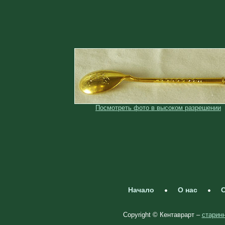
Посмотреть фото в высоком разрешении
Начало
О нас
С
Copyright © Кентаврарт –
старинн