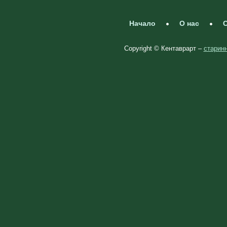
Начало
О нас
С
Copyright © Кентаврарт –
старинн