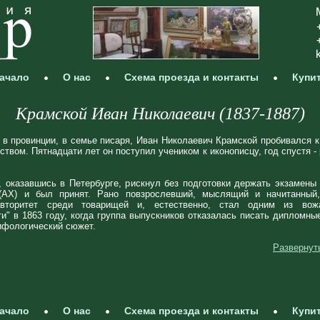
ачало
О нас
Схема проезда и контакты
Купи
Крамской Иван Николаевич (1837‑1887)
в провинции, в семье писаря, Иван Николаевич Крамской пробивался к
ством. Пятнадцати лет он поступил учеником к иконописцу, год спустя -
, оказавшись в Петербурге, рискнул без подготовки держать экзамен
(АХ) и был принят. Рано повзрослевший, мыслящий и начитанный
вторитет среди товарищей и, естественно, стал одним из вож
и" в 1863 году, когда группа выпускников отказалась писать дипломны
ифологический сюжет.
Развернут
ачало
О нас
Схема проезда и контакты
Купи