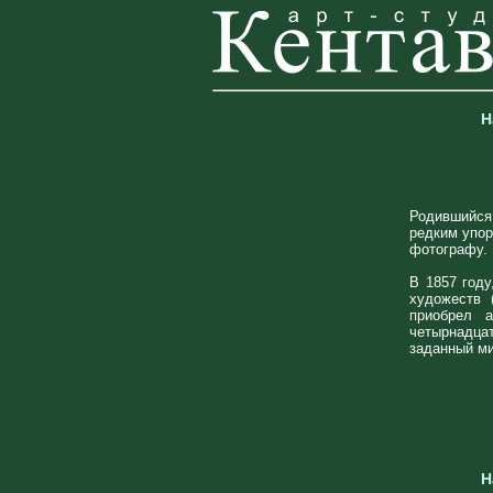
Н
Родившийся 
редким упор
фотографу.
В 1857 году
художеств 
приобрел а
четырнадцат
заданный м
Н