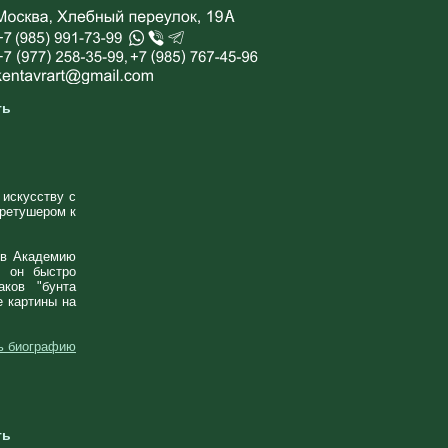
ть
 искусству с
 ретушером к
ы в Академию
, он быстро
аков "бунта
е картины на
ь биографию
ть