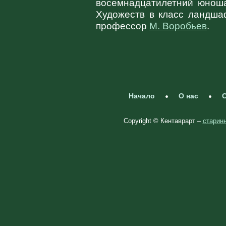
восемнадцатилетний юноша
Художеств в класс ландша
профессор
М. Воробьев
.
Начало
О нас
С
Copyright © Кентаврарт –
старинн